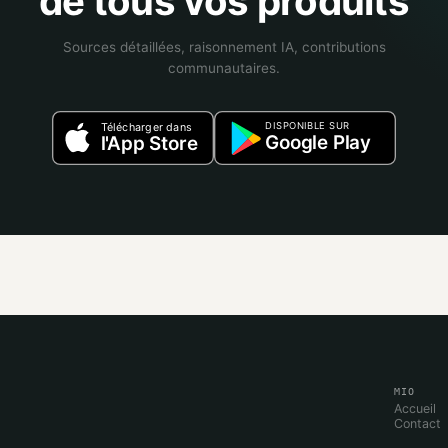
de tous vos produits
Sources détaillées, raisonnement IA, contributions
communautaires.
DISPONIBLE SUR
Télécharger dans
Google Play
l'App Store
MIO
Accueil
Contact