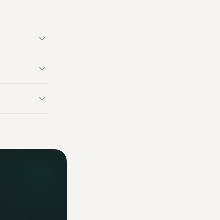
uce (155g) de
asée sur 2
la marque
fficiels. Un
ormations