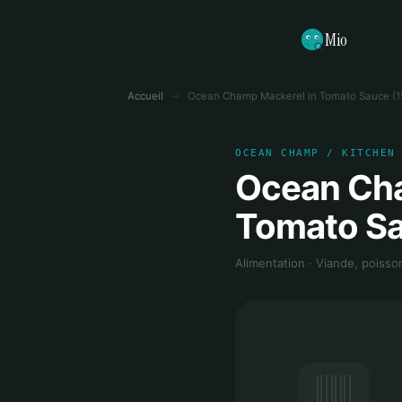
Mio
Accueil
→
Ocean Champ Mackerel in Tomato Sauce (1
OCEAN CHAMP / KITCHEN
Ocean Cha
Tomato Sa
Alimentation · Viande, poisso