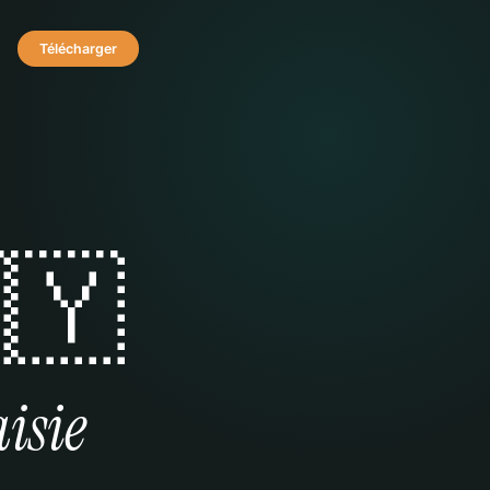
Télécharger
🇾
isie