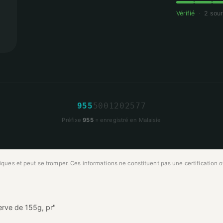
Vérifié
·
2 sou
9
5
5
5
0
0
1
2
0
2
5
7
7
Préfixe
955
= enregistré en Malaisie
ues et peut se tromper. Ces informations ne constituent pas une certification off
rve de 155g, pr"