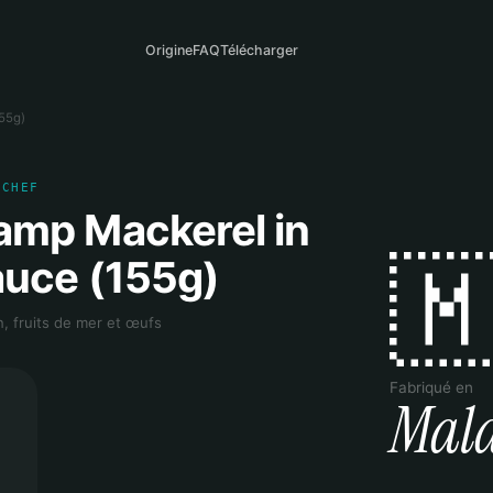
Origine
FAQ
Télécharger
55g)
 CHEF
mp Mackerel in

uce (155g)
n, fruits de mer et œufs
Fabriqué en
Mala