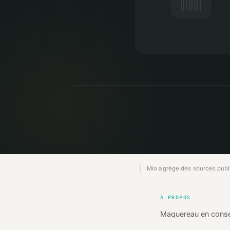
Mio agrège des sources publiq
À PROPOS
Maquereau en conse