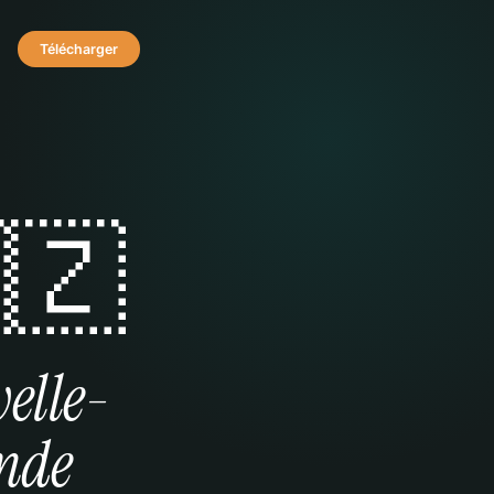
Télécharger
🇿
elle-
nde