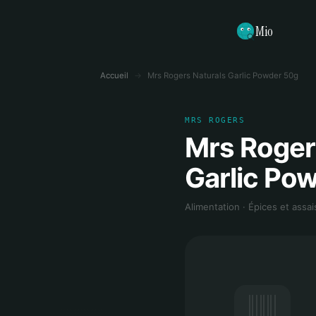
Mio
Accueil
→
Mrs Rogers Naturals Garlic Powder 50g
MRS ROGERS
Mrs Roger
Garlic Po
Alimentation · Épices et ass