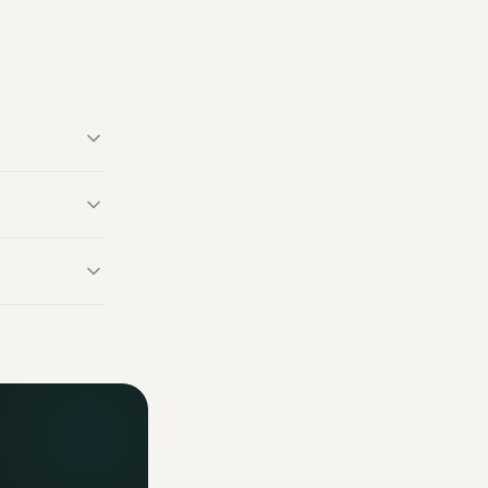
50g de Mrs
sources
e peuvent être
fficiels. Un
ormations