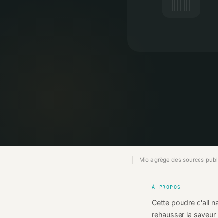
Mio agrège des sources publiq
À PROPOS
Cette poudre d'ail 
rehausser la saveur 