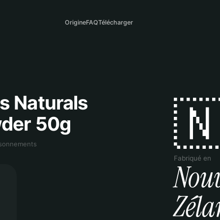
Origine
FAQ
Télécharger
s Naturals

wder 50g
aisonnements
Fabriqué en
Nouv
Zéla