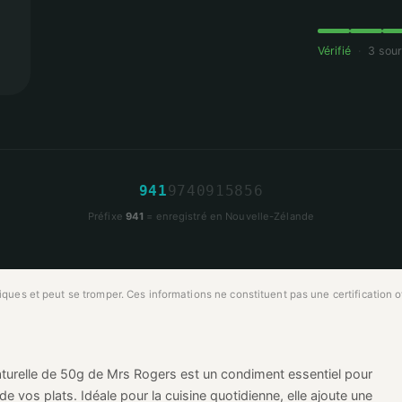
Vérifié
·
3 sou
9
4
1
9
7
4
0
9
1
5
8
5
6
Préfixe
941
= enregistré en Nouvelle-Zélande
ues et peut se tromper. Ces informations ne constituent pas une certification off
naturelle de 50g de Mrs Rogers est un condiment essentiel pour
de vos plats. Idéale pour la cuisine quotidienne, elle ajoute une