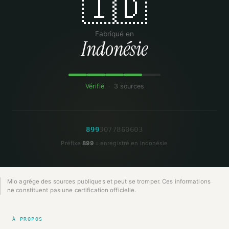
🇮🇩
Fabriqué en
Indonésie
Vérifié
·
3 sources
8
9
9
3
0
7
7
8
6
0
6
0
3
Préfixe
899
= enregistré en Indonésie
Mio agrège des sources publiques et peut se tromper. Ces informations
ne constituent pas une certification officielle.
À PROPOS