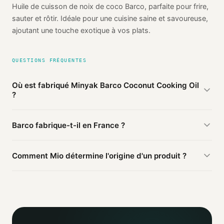
Huile de cuisson de noix de coco Barco, parfaite pour frire,
sauter et rôtir. Idéale pour une cuisine saine et savoureuse,
ajoutant une touche exotique à vos plats.
QUESTIONS FRÉQUENTES
Où est fabriqué Minyak Barco Coconut Cooking Oil
?
D'après les sources publiques agrégées par Mio, Minyak
Barco fabrique-t-il en France ?
Barco Coconut Cooking Oil de Barco est fabriqué en
Indonésie
(vérifié). Cette information est basée sur 3
Ce produit Barco est fabriqué en Indonésie. D'autres
sources publiques.
Comment Mio détermine l'origine d'un produit ?
produits de la marque peuvent être fabriqués ailleurs.
Mio agrège les informations publiques : pages
distributeurs, bases ouvertes, registres officiels. Un agent
IA croise ces sources et attribue un niveau de confiance
selon la fiabilité des informations trouvées.