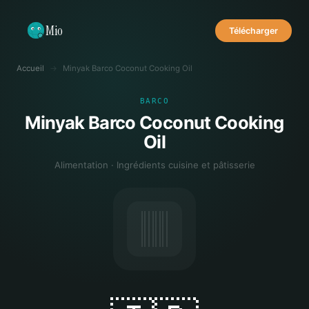
Mio
Télécharger
Accueil
→
Minyak Barco Coconut Cooking Oil
BARCO
Minyak Barco Coconut Cooking
Oil
Alimentation · Ingrédients cuisine et pâtisserie