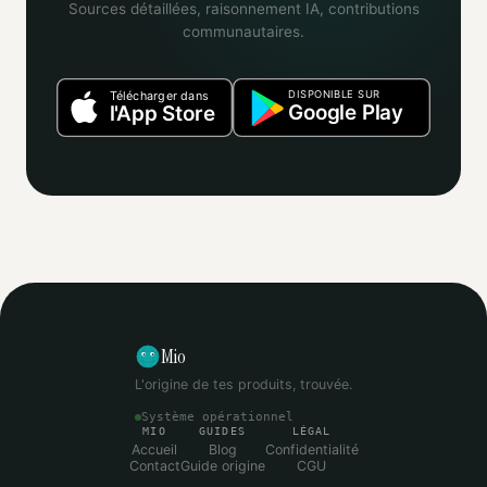
Sources détaillées, raisonnement IA, contributions
communautaires.
DISPONIBLE SUR
Télécharger dans
Google Play
l'App Store
Mio
L'origine de tes produits, trouvée.
Système opérationnel
MIO
GUIDES
LÉGAL
Accueil
Blog
Confidentialité
Contact
Guide origine
CGU