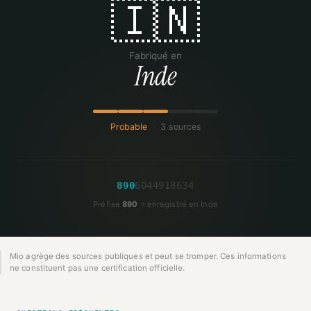
🇮🇳
Fabriqué en
Inde
Probable
·
3 sources
8
9
0
6
0
4
4
9
1
8
6
3
4
Préfixe
890
= enregistré en Inde
Mio agrège des sources publiques et peut se tromper. Ces informations
ne constituent pas une certification officielle.