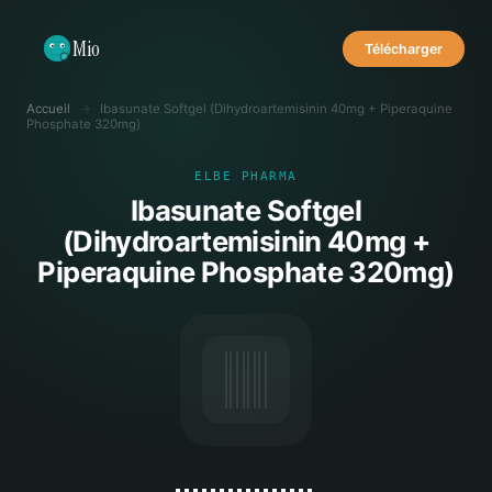
Mio
Télécharger
Accueil
→
Ibasunate Softgel (Dihydroartemisinin 40mg + Piperaquine
Phosphate 320mg)
ELBE PHARMA
Ibasunate Softgel
(Dihydroartemisinin 40mg +
Piperaquine Phosphate 320mg)