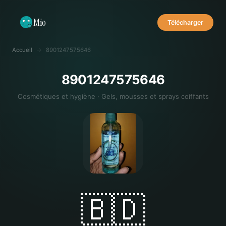
Mio
Télécharger
Accueil
→
8901247575646
8901247575646
Cosmétiques et hygiène · Gels, mousses et sprays coiffants
🇧🇩