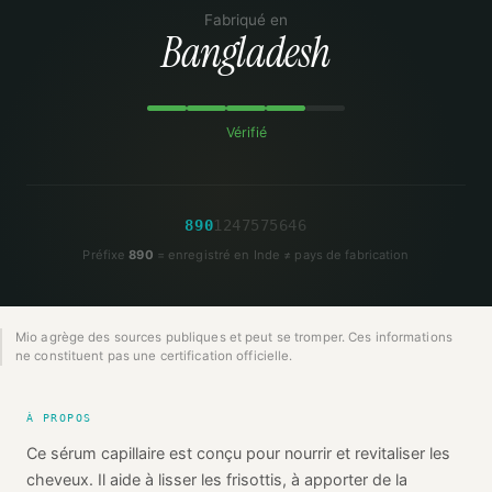
Fabriqué en
Bangladesh
Vérifié
8
9
0
1
2
4
7
5
7
5
6
4
6
Préfixe
890
= enregistré en Inde ≠ pays de fabrication
Mio agrège des sources publiques et peut se tromper. Ces informations
ne constituent pas une certification officielle.
À PROPOS
Ce sérum capillaire est conçu pour nourrir et revitaliser les
cheveux. Il aide à lisser les frisottis, à apporter de la