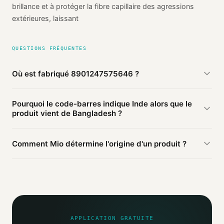
brillance et à protéger la fibre capillaire des agressions
extérieures, laissant
QUESTIONS FRÉQUENTES
Où est fabriqué 8901247575646 ?
D'après les sources publiques agrégées par Mio,
Pourquoi le code-barres indique Inde alors que le
8901247575646 est fabriqué en
Bangladesh
(vérifié).
produit vient de Bangladesh ?
Le préfixe du code-barres (890) identifie le pays
Comment Mio détermine l'origine d'un produit ?
d'
enregistrement
du code, pas le lieu de fabrication. Une
marque enregistrée en Inde peut faire fabriquer en
Mio agrège les informations publiques : pages
Bangladesh.
distributeurs, bases ouvertes, registres officiels. Un agent
IA croise ces sources et attribue un niveau de confiance
selon la fiabilité des informations trouvées.
APPLICATION GRATUITE