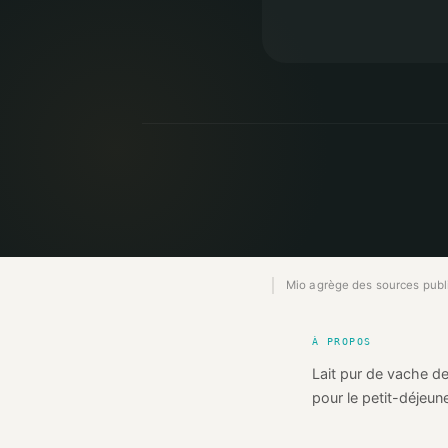
Mio agrège des sources publiq
À PROPOS
Lait pur de vache de
pour le petit-déjeu