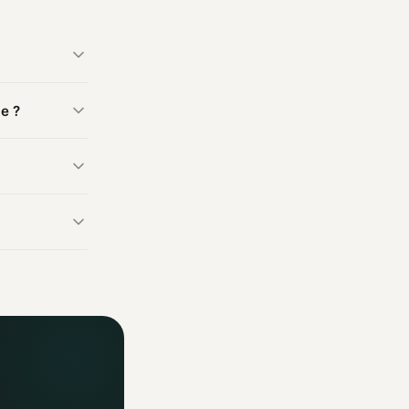
n
Australie
ie ?
e fabrication.
être fabriqués
fficiels. Un
ormations