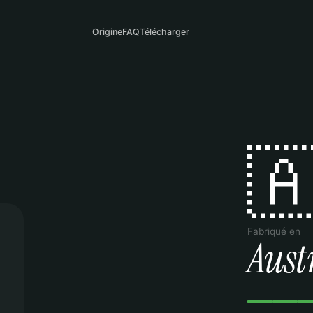
Origine
FAQ
Télécharger

Fabriqué en
Aust