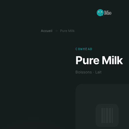
Mio
Accueil
→
Pure Milk
COWHEAD
Pure Milk
Boissons · Lait