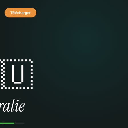
Télécharger
🇺
ralie