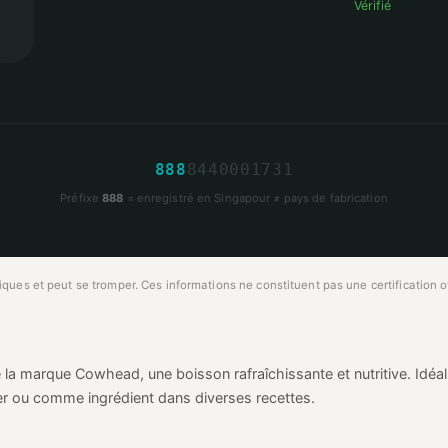
Vérifié
8
8
8
8
4
4
0
0
0
1
7
3
1
Préfixe
888
= enregistré en Singapour ≠ pays de fabrication
ues et peut se tromper. Ces informations ne constituent pas une certification off
 la marque Cowhead, une boisson rafraîchissante et nutritive. Idéal
ner ou comme ingrédient dans diverses recettes.