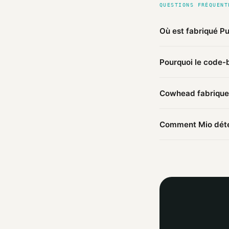
QUESTIONS FRÉQUENT
Où est fabriqué Pu
D'après les sources
Pourquoi le code-b
(vérifié).
Le préfixe du code-b
Cowhead fabrique-
Une marque enregistr
Ce produit Cowhead 
Comment Mio déter
ailleurs.
Mio agrège les infor
agent IA croise ces 
trouvées.