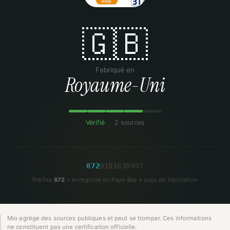
🇬🇧
Fabriqué en
Royaume-Uni
Vérifié
·
2 sources
8
7
2
0
1
8
1
6
3
8
4
9
7
Préfixe
872
= enregistré en Pays-Bas ≠ pays de fabrication
Mio agrège des sources publiques et peut se tromper. Ces informations
ne constituent pas une certification officielle.