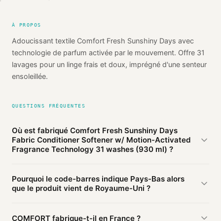
À PROPOS
Adoucissant textile Comfort Fresh Sunshiny Days avec
technologie de parfum activée par le mouvement. Offre 31
lavages pour un linge frais et doux, imprégné d'une senteur
ensoleillée.
QUESTIONS FRÉQUENTES
Où est fabriqué Comfort Fresh Sunshiny Days
Fabric Conditioner Softener w/ Motion-Activated
Fragrance Technology 31 washes (930 ml) ?
D'après les sources publiques agrégées par Mio, Comfort
Pourquoi le code-barres indique Pays-Bas alors
Fresh Sunshiny Days Fabric Conditioner Softener w/
que le produit vient de Royaume-Uni ?
Motion-Activated Fragrance Technology 31 washes (930
ml) de COMFORT est fabriqué en
Royaume-Uni
(vérifié).
Le préfixe du code-barres (872) identifie le pays
Cette information est basée sur 2 sources publiques.
COMFORT fabrique-t-il en France ?
d'
enregistrement
du code, pas le lieu de fabrication. Une