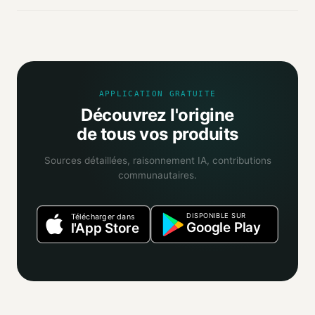
Mio agrège les informations publiques : pages
distributeurs, bases ouvertes, registres officiels. Un agent
IA croise ces sources et attribue un niveau de confiance
selon la fiabilité des informations trouvées.
APPLICATION GRATUITE
Découvrez l'origine
de tous vos produits
Sources détaillées, raisonnement IA, contributions
communautaires.
DISPONIBLE SUR
Télécharger dans
Google Play
l'App Store