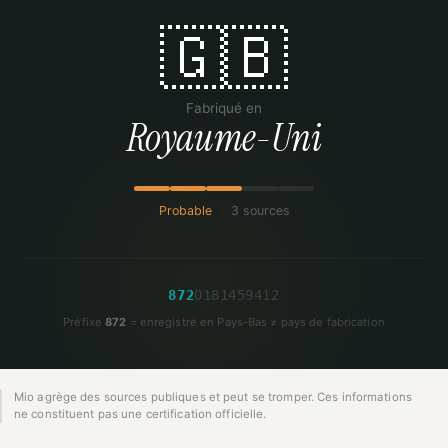
🇬🇧
Fabriqué en
Royaume-Uni
Probable
·
3 sources
8
7
2
0
1
8
1
4
5
9
4
1
2
Préfixe
872
= enregistré en Pays-Bas ≠ pays de fabrication
Mio agrège des sources publiques et peut se tromper. Ces informations
ne constituent pas une certification officielle.