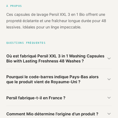
À PROPOS
Ces capsules de lavage Persil XXL 3 en 1 Bio offrent une
propreté éclatante et une fraîcheur longue durée pour 48
lessives. Idéales pour un linge impeccable.
QUESTIONS FRÉQUENTES
Où est fabriqué Persil XXL 3 in 1 Washing Capsules
Bio with Lasting Freshness 48 Washes ?
D'après les sources publiques agrégées par Mio, Persil XXL
Pourquoi le code-barres indique Pays-Bas alors
3 in 1 Washing Capsules Bio with Lasting Freshness 48
que le produit vient de Royaume-Uni ?
Washes de Persil est fabriqué en
Royaume-Uni
(probable).
Cette information est basée sur 3 sources publiques.
Le préfixe du code-barres (872) identifie le pays
Persil fabrique-t-il en France ?
d'
enregistrement
du code, pas le lieu de fabrication. Une
marque enregistrée en Pays-Bas peut faire fabriquer en
Ce produit Persil est fabriqué en Royaume-Uni. D'autres
Royaume-Uni.
Comment Mio détermine l'origine d'un produit ?
produits de la marque peuvent être fabriqués ailleurs.