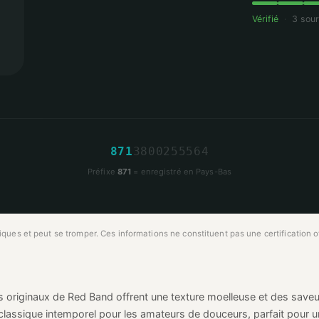
Vérifié
·
3 sou
8
7
1
3
8
0
0
2
5
5
5
6
4
Préfixe
871
= enregistré en Pays-Bas
ues et peut se tromper. Ces informations ne constituent pas une certification off
s originaux de Red Band offrent une texture moelleuse et des save
 classique intemporel pour les amateurs de douceurs, parfait pour 