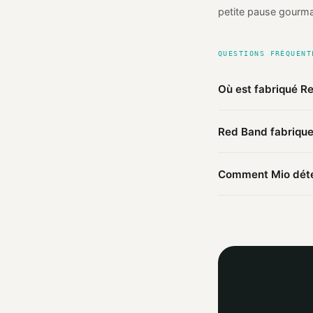
petite pause gourm
QUESTIONS FRÉQUENT
Où est fabriqué 
D'après les source
Red Band fabrique-
fabriqué en
Pays-B
Ce produit Red Band
Comment Mio déter
ailleurs.
Mio agrège les infor
agent IA croise ces 
trouvées.