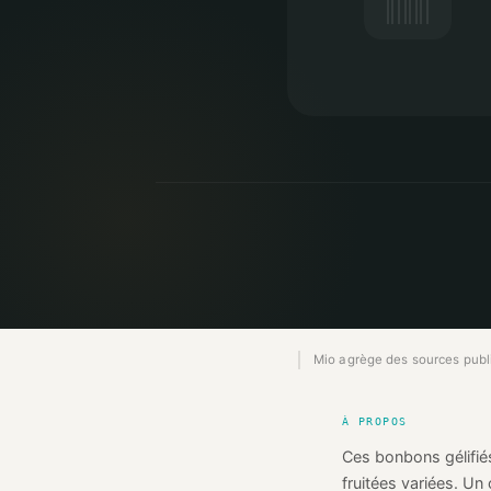
Mio agrège des sources publiq
À PROPOS
Ces bonbons gélifié
fruitées variées. Un