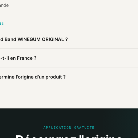
ande
ES
Red Band WINEGUM ORIGINAL ?
s publiques agrégées par Mio, Red Band WINEGUM ORIGINAL de R
t-il en France ?
as
(vérifié). Cette information est basée sur 3 sources publiques.
 est fabriqué en Pays-Bas. D'autres produits de la marque peuvent 
mine l'origine d'un produit ?
mations publiques : pages distributeurs, bases ouvertes, registres o
sources et attribue un niveau de confiance selon la fiabilité des inf
APPLICATION GRATUITE