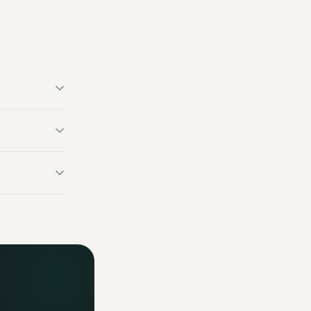
ed Band est
être fabriqués
fficiels. Un
ormations