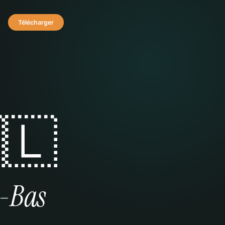
Télécharger
🇱
-Bas