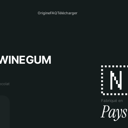
Origine
FAQ
Télécharger
 WINEGUM

ocolat
Fabriqué en
Pays