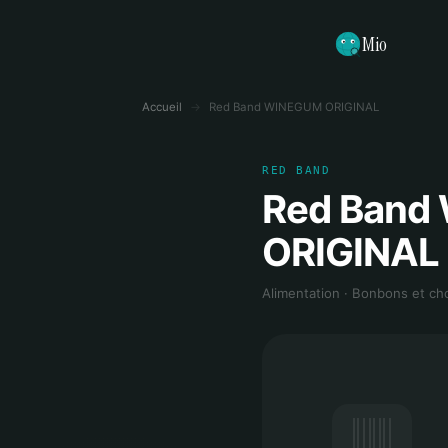
Mio
Accueil
→
Red Band WINEGUM ORIGINAL
RED BAND
Red Band
ORIGINAL
Alimentation · Bonbons et ch