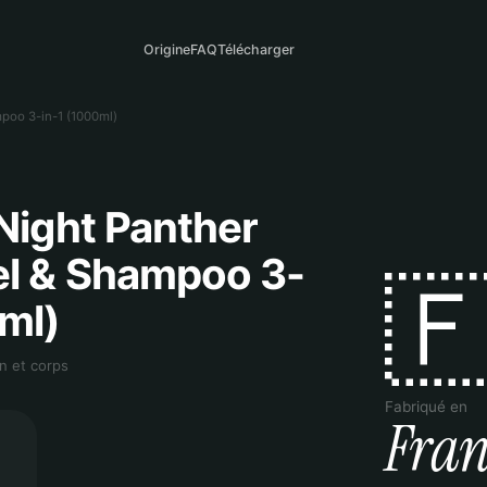
Origine
FAQ
Télécharger
poo 3-in-1 (1000ml)
Night Panther
l & Shampoo 3-

ml)
n et corps
Fabriqué en
Fran