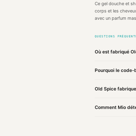
Ce gel douche et sha
corps et les cheveux
avec un parfum masc
QUESTIONS FRÉQUENT
Où est fabriqué O
D'après les sources
Pourquoi le code-b
in-1 (1000ml) de Ol
publiques.
Le préfixe du code-b
Old Spice fabrique
Une marque enregist
D'après nos sources,
Comment Mio déter
Mio agrège les infor
agent IA croise ces 
trouvées.