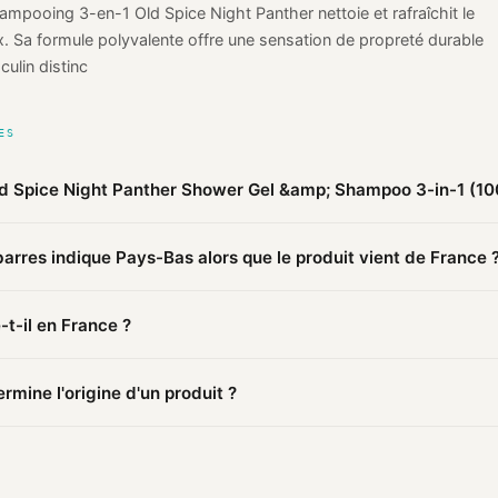
mpooing 3-en-1 Old Spice Night Panther nettoie et rafraîchit le
. Sa formule polyvalente offre une sensation de propreté durable
ulin distinc
ES
ld Spice Night Panther Shower Gel &amp; Shampoo 3-in-1 (10
 publiques agrégées par Mio, Old Spice Night Panther Shower Ge
arres indique Pays-Bas alors que le produit vient de France 
d Spice est fabriqué en
France
(vérifié). Cette information est basé
arres (870) identifie le pays d'
enregistrement
du code, pas le lieu d
-t-il en France ?
rée en Pays-Bas peut faire fabriquer en France.
 ce produit Old Spice est fabriqué en France.
mine l'origine d'un produit ?
mations publiques : pages distributeurs, bases ouvertes, registres o
sources et attribue un niveau de confiance selon la fiabilité des inf