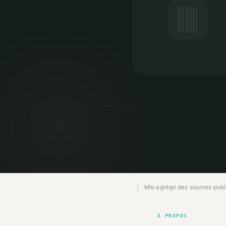
Mio agrège des sources publiq
À PROPOS