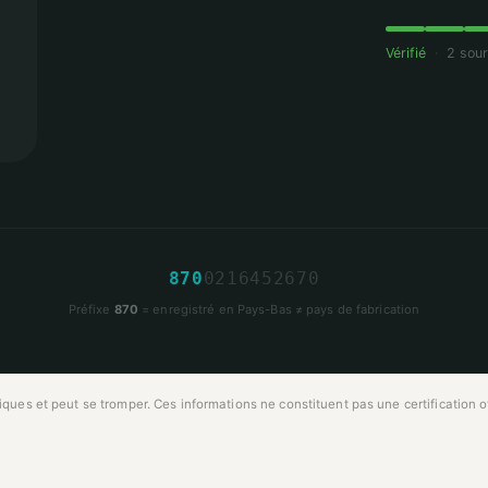
Vérifié
·
2 sou
8
7
0
0
2
1
6
4
5
2
6
7
0
Préfixe
870
= enregistré en Pays-Bas ≠ pays de fabrication
ues et peut se tromper. Ces informations ne constituent pas une certification off