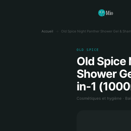
Mio
Accueil
→
Old Spice Night Panther Shower Gel & Sham
OLD SPICE
Old Spice 
Shower Ge
in-1 (1000
Cosmétiques et hygiène · Bai