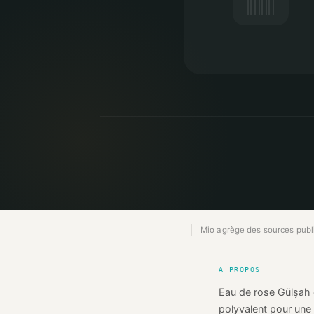
Mio agrège des sources publiq
À PROPOS
Eau de rose Gülşah d
polyvalent pour une 