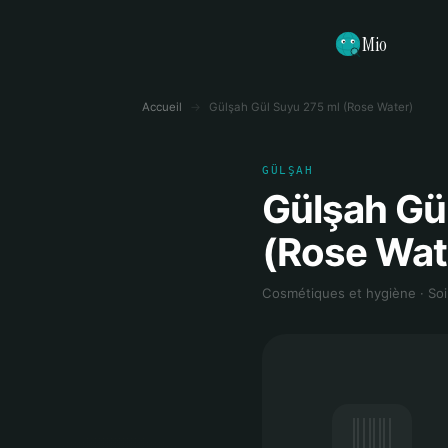
Mio
Accueil
→
Gülşah Gül Suyu 275 ml (Rose Water)
GÜLŞAH
Gülşah Gü
(Rose Wat
Cosmétiques et hygiène · Soi