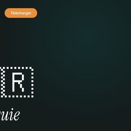
Télécharger
🇷
uie