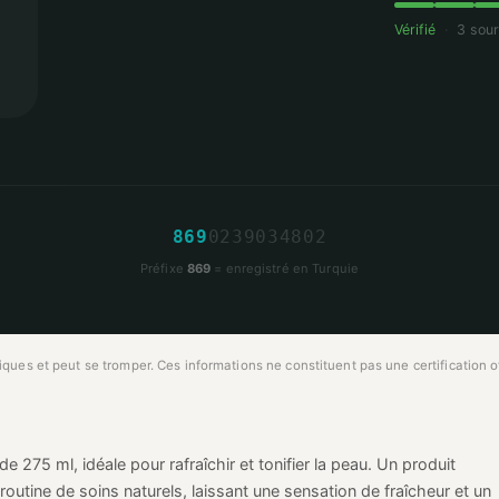
Vérifié
·
3 sou
8
6
9
0
2
3
9
0
3
4
8
0
2
Préfixe
869
= enregistré en Turquie
ues et peut se tromper. Ces informations ne constituent pas une certification off
e 275 ml, idéale pour rafraîchir et tonifier la peau. Un produit
routine de soins naturels, laissant une sensation de fraîcheur et un