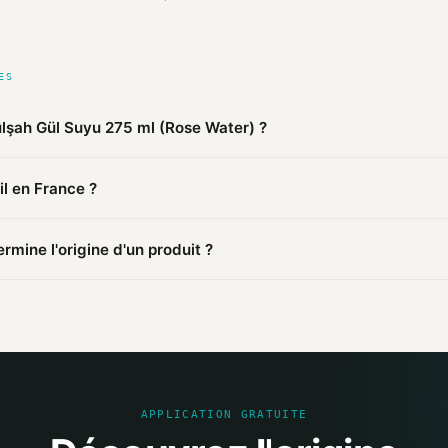
ES
ülşah Gül Suyu 275 ml (Rose Water) ?
 publiques agrégées par Mio, Gülşah Gül Suyu 275 ml (Rose Water)
il en France ?
(vérifié). Cette information est basée sur 3 sources publiques.
t fabriqué en Turquie. D'autres produits de la marque peuvent être
mine l'origine d'un produit ?
mations publiques : pages distributeurs, bases ouvertes, registres o
sources et attribue un niveau de confiance selon la fiabilité des inf
APPLICATION GRATUITE