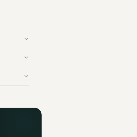
 de Gülşah est
 fabriqués
fficiels. Un
ormations