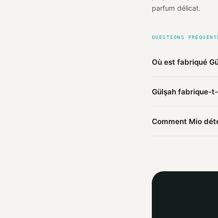
parfum délicat.
QUESTIONS FRÉQUENT
Où est fabriqué G
D'après les sources
Gülşah fabrique-t-
fabriqué en
Turquie
Ce produit Gülşah es
Comment Mio déter
ailleurs.
Mio agrège les infor
agent IA croise ces 
trouvées.