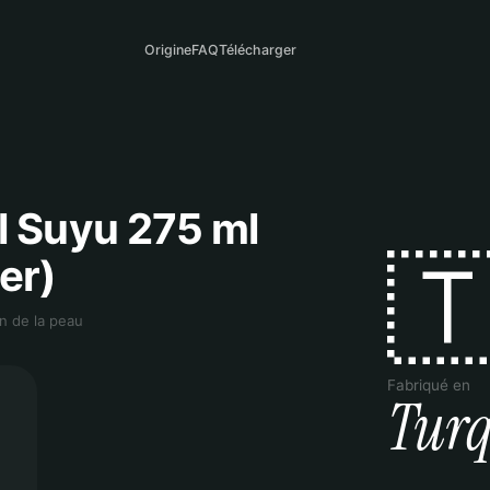
Origine
FAQ
Télécharger
l Suyu 275 ml

er)
n de la peau
Fabriqué en
Turq