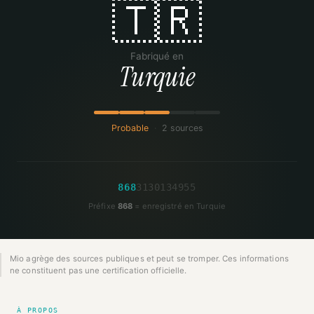
🇹🇷
Fabriqué en
Turquie
Probable
·
2 sources
8
6
8
3
1
3
0
1
3
4
9
5
5
Préfixe
868
= enregistré en Turquie
Mio agrège des sources publiques et peut se tromper. Ces informations
ne constituent pas une certification officielle.
À PROPOS