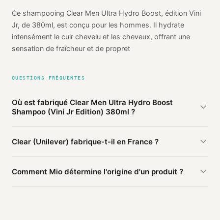
Ce shampooing Clear Men Ultra Hydro Boost, édition Vini
Jr, de 380ml, est conçu pour les hommes. Il hydrate
intensément le cuir chevelu et les cheveux, offrant une
sensation de fraîcheur et de propret
QUESTIONS FRÉQUENTES
Où est fabriqué Clear Men Ultra Hydro Boost
Shampoo (Vini Jr Edition) 380ml ?
D'après les sources publiques agrégées par Mio, Clear Men
Clear (Unilever) fabrique-t-il en France ?
Ultra Hydro Boost Shampoo (Vini Jr Edition) 380ml de
Clear (Unilever) est fabriqué en
Turquie
(probable). Cette
Ce produit Clear (Unilever) est fabriqué en Turquie. D'autres
information est basée sur 2 sources publiques.
Comment Mio détermine l'origine d'un produit ?
produits de la marque peuvent être fabriqués ailleurs.
Mio agrège les informations publiques : pages
distributeurs, bases ouvertes, registres officiels. Un agent
IA croise ces sources et attribue un niveau de confiance