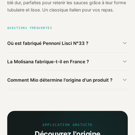
blé dur, parfaites pour retenir les sauces grâce à leur forme
tubulaire et lisse. Un classique italien pour vos repas.
QUESTIONS FRÉQUENTES
Où est fabriqué Pennoni Lisci N°33 ?
D'après les sources publiques agrégées par Mio, Pennoni
La Molisana fabrique-t-il en France ?
Lisci N°33 de La Molisana est fabriqué en
Italie
(vérifié).
Cette information est basée sur 2 sources publiques.
Ce produit La Molisana est fabriqué en Italie. D'autres
Comment Mio détermine l'origine d'un produit ?
produits de la marque peuvent être fabriqués ailleurs.
Mio agrège les informations publiques : pages
distributeurs, bases ouvertes, registres officiels. Un agent
IA croise ces sources et attribue un niveau de confiance
selon la fiabilité des informations trouvées.
APPLICATION GRATUITE
Découvrez l'origine