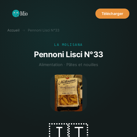
Mio
Télécharger
Accueil
→
Pennoni Lisci N°33
LA MOLISANA
Pennoni Lisci N°33
Alimentation · Pâtes et nouilles
🇮🇹