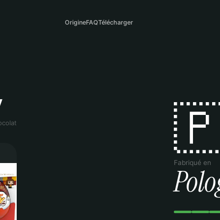
Origine
FAQ
Télécharger
y

ocolat
Fabriqué en
Polo