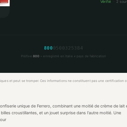
Vérifié
·
2 sou
8
0
0
0
5
0
0
3
2
5
3
8
4
Préfixe
800
= enregistré en Italie ≠ pays de fabrication
ues et peut se tromper. Ces informations ne constituent pas une certification off
onfiserie unique de Ferrero, combinant une moitié de crème de lait 
lles croustillantes, et un jouet surprise dans l'autre moitié. Une
gour