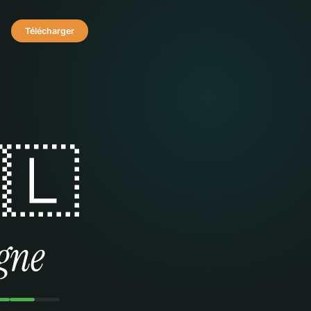
Télécharger
🇱
gne