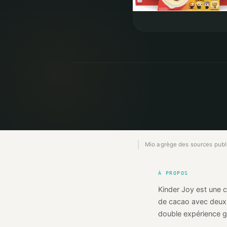
Mio agrège des sources publiq
À PROPOS
Kinder Joy est une c
de cacao avec deux bi
double expérience 