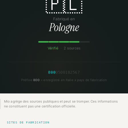
🇵🇱
Fabriqué en
Pologne
Vérifié
·
2 sources
8
0
0
0
5
0
0
1
8
2
5
6
7
Préfixe
800
= enregistré en Italie ≠ pays de fabrication
Mio agrège des sources publiques et peut se tromper. Ces informations
ne constituent pas une certification officielle.
SITES DE FABRICATION