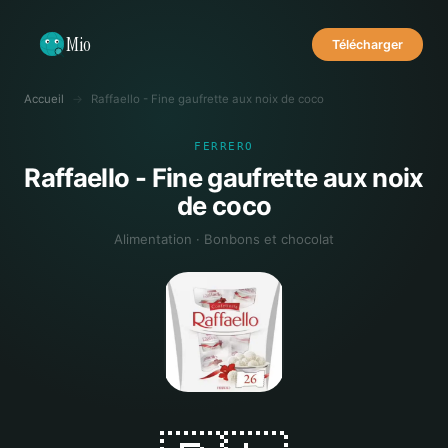
Mio
Télécharger
Accueil
→
Raffaello - Fine gaufrette aux noix de coco
FERRERO
Raffaello - Fine gaufrette aux noix
de coco
Alimentation · Bonbons et chocolat