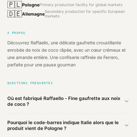
🇵🇱
Pologne
Primary production facility for global markets
Secondary production for specific European
🇩🇪
Allemagne
markets
À PROPOS
Découvrez Raffaello, une délicate gaufrette croustillante
enrobée de noix de coco râpée, avec un cœur crémeux et
une amande entière. Une confiserie raffinée de Ferrero,
parfaite pour une pause gourman
QUESTIONS FRÉQUENTES
Où est fabriqué Raffaello - Fine gaufrette aux noix
de coco ?
D'après les sources publiques agrégées par Mio, Raffaello -
Pourquoi le code-barres indique Italie alors que le
Fine gaufrette aux noix de coco de Ferrero est fabriqué en
produit vient de Pologne ?
Pologne
(vérifié). Cette information est basée sur 2