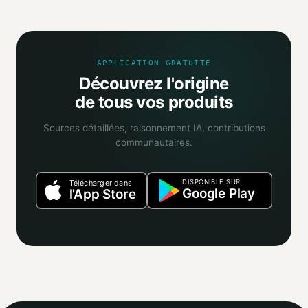
distributeurs, bases ouvertes, registres officiels. Un agent
IA croise ces sources et attribue un niveau de confiance
selon la fiabilité des informations trouvées.
APPLICATION GRATUITE
Découvrez l'origine
de tous vos produits
Sources détaillées, raisonnement IA, contributions
communautaires.
DISPONIBLE SUR
Télécharger dans
Google Play
l'App Store