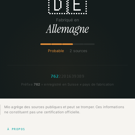
🇩🇪
Fabriqué en
Allemagne
Probable
·
2 sources
7
6
2
2
2
0
1
6
3
9
3
8
9
Préfixe
762
= enregistré en Suisse ≠ pays de fabrication
Mio agrège des sources publiques et peut se tromper. Ces informations
ne constituent pas une certification officielle.
À PROPOS