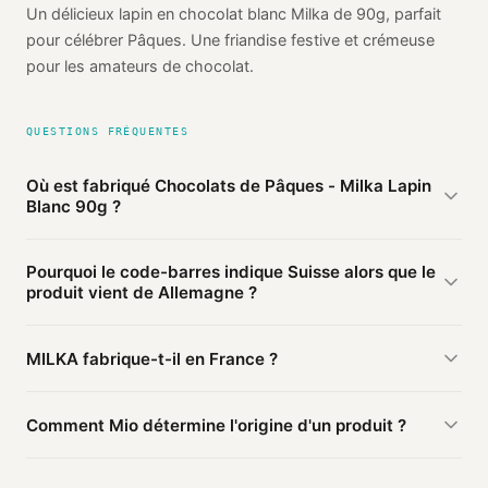
Un délicieux lapin en chocolat blanc Milka de 90g, parfait
pour célébrer Pâques. Une friandise festive et crémeuse
pour les amateurs de chocolat.
QUESTIONS FRÉQUENTES
Où est fabriqué Chocolats de Pâques - Milka Lapin
Blanc 90g ?
D'après les sources publiques agrégées par Mio, Chocolats
Pourquoi le code-barres indique Suisse alors que le
de Pâques - Milka Lapin Blanc 90g de MILKA est fabriqué
produit vient de Allemagne ?
en
Allemagne
(probable). Cette information est basée sur
2 sources publiques.
Le préfixe du code-barres (762) identifie le pays
MILKA fabrique-t-il en France ?
d'
enregistrement
du code, pas le lieu de fabrication. Une
marque enregistrée en Suisse peut faire fabriquer en
Ce produit MILKA est fabriqué en Allemagne. D'autres
Allemagne.
Comment Mio détermine l'origine d'un produit ?
produits de la marque peuvent être fabriqués ailleurs.
Mio agrège les informations publiques : pages