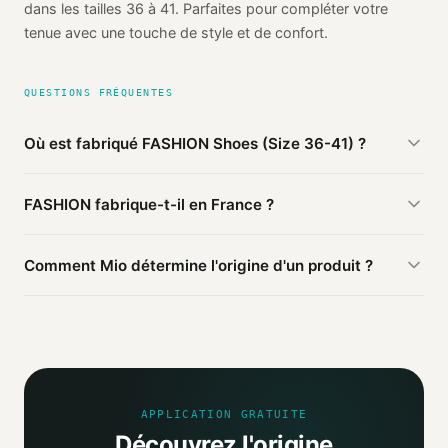
dans les tailles 36 à 41. Parfaites pour compléter votre
tenue avec une touche de style et de confort.
QUESTIONS FRÉQUENTES
Où est fabriqué FASHION Shoes (Size 36-41) ?
D'après les sources publiques agrégées par Mio, FASHION
FASHION fabrique-t-il en France ?
Shoes (Size 36-41) de FASHION est fabriqué en
Chine
(probable). Cette information est basée sur 1 source
Ce produit FASHION est fabriqué en Chine. D'autres
publique.
Comment Mio détermine l'origine d'un produit ?
produits de la marque peuvent être fabriqués ailleurs.
Mio agrège les informations publiques : pages
distributeurs, bases ouvertes, registres officiels. Un agent
IA croise ces sources et attribue un niveau de confiance
selon la fiabilité des informations trouvées.
APPLICATION GRATUITE
Découvrez l'origine