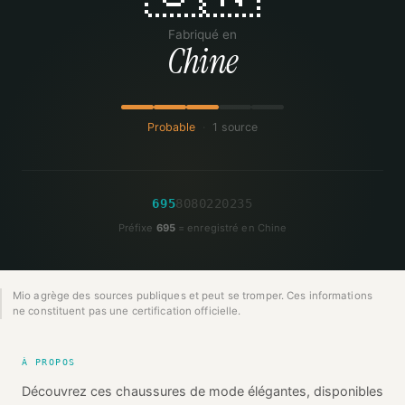
Fabriqué en
Chine
Probable
·
1 source
6
9
5
8
0
8
0
2
2
0
2
3
5
Préfixe
695
= enregistré en Chine
Mio agrège des sources publiques et peut se tromper. Ces informations
ne constituent pas une certification officielle.
À PROPOS
Découvrez ces chaussures de mode élégantes, disponibles