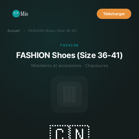
Mio
Télécharger
Accueil
→
FASHION Shoes (Size 36-41)
FASHION
FASHION Shoes (Size 36-41)
Vêtements et accessoires · Chaussures
🇨🇳