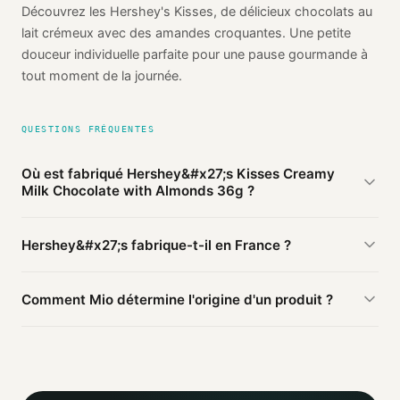
Découvrez les Hershey's Kisses, de délicieux chocolats au
lait crémeux avec des amandes croquantes. Une petite
douceur individuelle parfaite pour une pause gourmande à
tout moment de la journée.
QUESTIONS FRÉQUENTES
Où est fabriqué Hershey&#x27;s Kisses Creamy
Milk Chocolate with Almonds 36g ?
D'après les sources publiques agrégées par Mio, Hershey's
Hershey&#x27;s fabrique-t-il en France ?
Kisses Creamy Milk Chocolate with Almonds 36g de
Hershey's est fabriqué en
Chine
(vérifié). Cette information
Ce produit Hershey's est fabriqué en Chine. D'autres
est basée sur 2 sources publiques.
Comment Mio détermine l'origine d'un produit ?
produits de la marque peuvent être fabriqués ailleurs.
Mio agrège les informations publiques : pages
distributeurs, bases ouvertes, registres officiels. Un agent
IA croise ces sources et attribue un niveau de confiance
selon la fiabilité des informations trouvées.