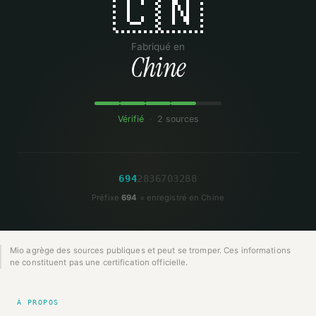
🇨🇳
Fabriqué en
Chine
Vérifié
·
2 sources
6
9
4
2
8
3
6
7
0
3
2
8
8
Préfixe
694
= enregistré en Chine
Mio agrège des sources publiques et peut se tromper. Ces informations
ne constituent pas une certification officielle.
À PROPOS