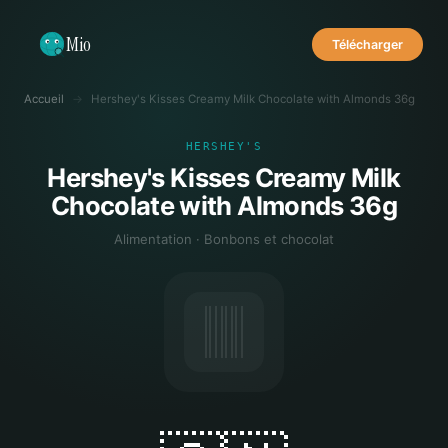
Mio
Télécharger
Accueil
→
Hershey's Kisses Creamy Milk Chocolate with Almonds 36g
HERSHEY'S
Hershey's Kisses Creamy Milk
Chocolate with Almonds 36g
Alimentation · Bonbons et chocolat