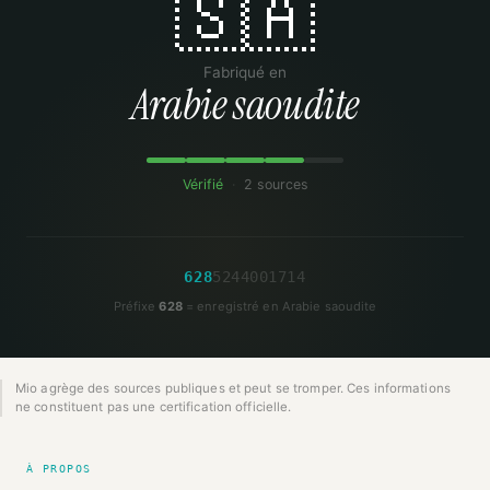
🇸🇦
Fabriqué en
Arabie saoudite
Vérifié
·
2 sources
6
2
8
5
2
4
4
0
0
1
7
1
4
Préfixe
628
= enregistré en Arabie saoudite
Mio agrège des sources publiques et peut se tromper. Ces informations
ne constituent pas une certification officielle.
À PROPOS