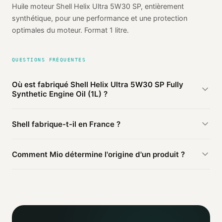
Huile moteur Shell Helix Ultra 5W30 SP, entièrement
synthétique, pour une performance et une protection
optimales du moteur. Format 1 litre.
QUESTIONS FRÉQUENTES
Où est fabriqué Shell Helix Ultra 5W30 SP Fully
Synthetic Engine Oil (1L) ?
D'après les sources publiques agrégées par Mio, Shell Helix
Shell fabrique-t-il en France ?
Ultra 5W30 SP Fully Synthetic Engine Oil (1L) de Shell est
fabriqué en
Arabie saoudite
(vérifié). Cette information est
Ce produit Shell est fabriqué en Arabie saoudite. D'autres
basée sur 2 sources publiques.
Comment Mio détermine l'origine d'un produit ?
produits de la marque peuvent être fabriqués ailleurs.
Mio agrège les informations publiques : pages
distributeurs, bases ouvertes, registres officiels. Un agent
IA croise ces sources et attribue un niveau de confiance
selon la fiabilité des informations trouvées.