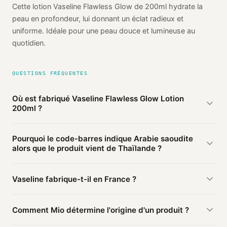
Cette lotion Vaseline Flawless Glow de 200ml hydrate la
peau en profondeur, lui donnant un éclat radieux et
uniforme. Idéale pour une peau douce et lumineuse au
quotidien.
QUESTIONS FRÉQUENTES
Où est fabriqué Vaseline Flawless Glow Lotion
200ml ?
D'après les sources publiques agrégées par Mio, Vaseline
Pourquoi le code-barres indique Arabie saoudite
Flawless Glow Lotion 200ml de Vaseline est fabriqué en
alors que le produit vient de Thaïlande ?
Thaïlande
(vérifié). Cette information est basée sur 1
source publique.
Le préfixe du code-barres (628) identifie le pays
Vaseline fabrique-t-il en France ?
d'
enregistrement
du code, pas le lieu de fabrication. Une
marque enregistrée en Arabie saoudite peut faire fabriquer
Ce produit Vaseline est fabriqué en Thaïlande. D'autres
en Thaïlande.
Comment Mio détermine l'origine d'un produit ?
produits de la marque peuvent être fabriqués ailleurs.