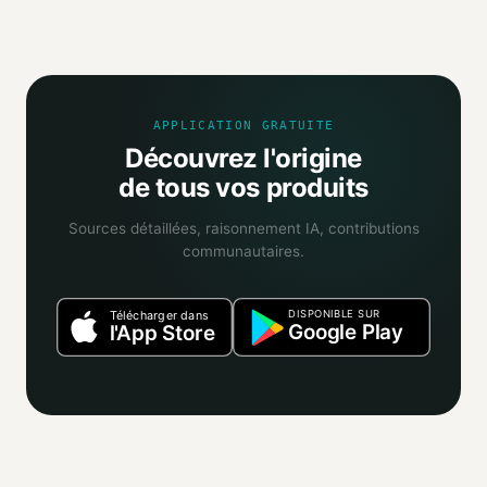
Mio agrège les informations publiques : pages
distributeurs, bases ouvertes, registres officiels. Un agent
IA croise ces sources et attribue un niveau de confiance
selon la fiabilité des informations trouvées.
APPLICATION GRATUITE
Découvrez l'origine
de tous vos produits
Sources détaillées, raisonnement IA, contributions
communautaires.
DISPONIBLE SUR
Télécharger dans
Google Play
l'App Store