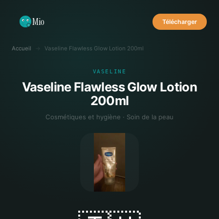
Mio
Télécharger
Accueil
→
Vaseline Flawless Glow Lotion 200ml
VASELINE
Vaseline Flawless Glow Lotion
200ml
Cosmétiques et hygiène · Soin de la peau