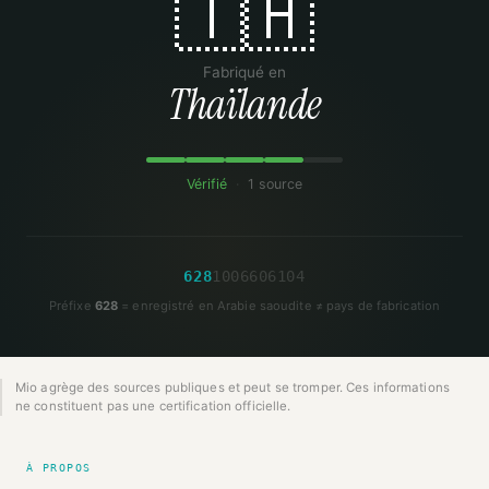
🇹🇭
Fabriqué en
Thaïlande
Vérifié
·
1 source
6
2
8
1
0
0
6
6
0
6
1
0
4
Préfixe
628
= enregistré en Arabie saoudite ≠ pays de fabrication
Mio agrège des sources publiques et peut se tromper. Ces informations
ne constituent pas une certification officielle.
À PROPOS