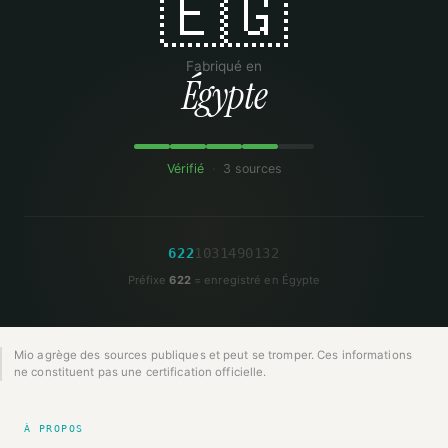
🇪🇬
Fabriqué en
Égypte
Vérifié
·
3 sources
6
2
2
1
0
3
1
4
9
0
1
3
2
Préfixe
622
= enregistré en Égypte
Mio agrège des sources publiques et peut se tromper. Ces informations
ne constituent pas une certification officielle.
À PROPOS