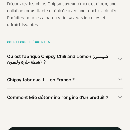
Découvrez les chips Chipsy saveur piment et citron, une
collation croustillante et épicée avec une touche acidulée.
Parfaites pour les amateurs de saveurs intenses et
rafraîchissantes.
QUESTIONS FRÉQUENTES
Où est fabriqué Chipsy Chili and Lemon (شيبسي
شطة حارة وليمون) ?
D'après les sources publiques agrégées par Mio, Chipsy
Chipsy fabrique-t-il en France ?
Chili and Lemon (شيبسي شطة حارة وليمون) de Chipsy est
fabriqué en
Égypte
(vérifié). Cette information est basée
Ce produit Chipsy est fabriqué en Égypte. D'autres produits
sur 3 sources publiques.
Comment Mio détermine l'origine d'un produit ?
de la marque peuvent être fabriqués ailleurs.
Mio agrège les informations publiques : pages
distributeurs, bases ouvertes, registres officiels. Un agent
IA croise ces sources et attribue un niveau de confiance
selon la fiabilité des informations trouvées.