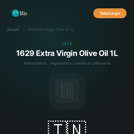
Mio
Télécharger
Accueil
→
1629 Extra Virgin Olive Oil 1L
1629
1629 Extra Virgin Olive Oil 1L
Alimentation · Ingrédients cuisine et pâtisserie
🇹🇳