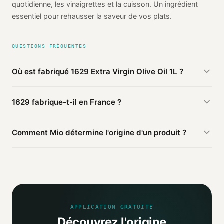
quotidienne, les vinaigrettes et la cuisson. Un ingrédient
essentiel pour rehausser la saveur de vos plats.
QUESTIONS FRÉQUENTES
Où est fabriqué 1629 Extra Virgin Olive Oil 1L ?
D'après les sources publiques agrégées par Mio, 1629
1629 fabrique-t-il en France ?
Extra Virgin Olive Oil 1L de 1629 est fabriqué en
Tunisie
(vérifié). Cette information est basée sur 3 sources
Ce produit 1629 est fabriqué en Tunisie. D'autres produits
publiques.
Comment Mio détermine l'origine d'un produit ?
de la marque peuvent être fabriqués ailleurs.
Mio agrège les informations publiques : pages
distributeurs, bases ouvertes, registres officiels. Un agent
IA croise ces sources et attribue un niveau de confiance
selon la fiabilité des informations trouvées.
APPLICATION GRATUITE
Découvrez l'origine