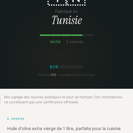
Fabriqué en
Tunisie
Vérifié
·
3 sources
6
1
9
1
4
8
0
2
0
0
0
3
6
Préfixe
619
= enregistré en Tunisie
Mio agrège des sources publiques et peut se tromper. Ces informations
ne constituent pas une certification officielle.
À PROPOS
Huile d'olive extra vierge de 1 litre, parfaite pour la cuisine