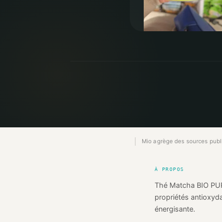
Mio agrège des sources publiq
À PROPOS
Thé Matcha BIO PURE
propriétés antioxyd
énergisante.