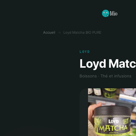
Mio
Accueil
→
Loyd Matcha BIO PURE
LOYD
Loyd Matc
Boissons · Thé et infusions