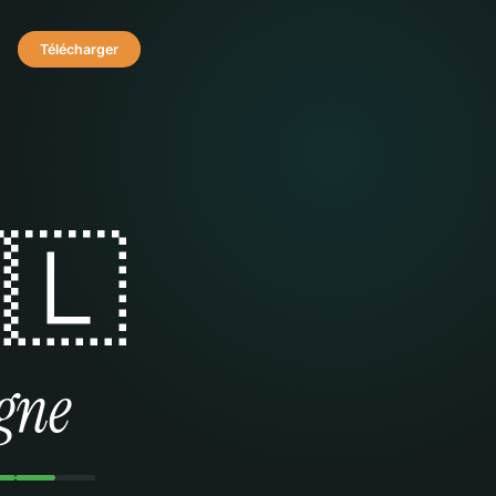
Télécharger
🇱
gne