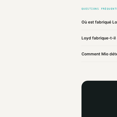
QUESTIONS FRÉQUENT
Où est fabriqué L
D'après les sources
Loyd fabrique-t-il
Pologne
(vérifié). 
Ce produit Loyd est
Comment Mio déter
ailleurs.
Mio agrège les infor
agent IA croise ces 
trouvées.