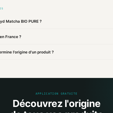
ES
oyd Matcha BIO PURE ?
 publiques agrégées par Mio, Loyd Matcha BIO PURE de Loyd est f
 en France ?
Cette information est basée sur 2 sources publiques.
 fabriqué en Pologne. D'autres produits de la marque peuvent être 
mine l'origine d'un produit ?
mations publiques : pages distributeurs, bases ouvertes, registres o
sources et attribue un niveau de confiance selon la fiabilité des inf
APPLICATION GRATUITE
Découvrez l'origine