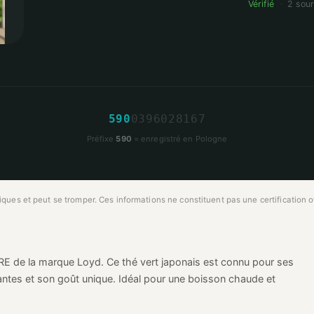
Vérifié
·
2 sou
5
9
0
0
3
9
6
0
2
8
1
6
7
Préfixe
590
= enregistré en Pologne
ues et peut se tromper. Ces informations ne constituent pas une certification off
 de la marque Loyd. Ce thé vert japonais est connu pour ses
antes et son goût unique. Idéal pour une boisson chaude et