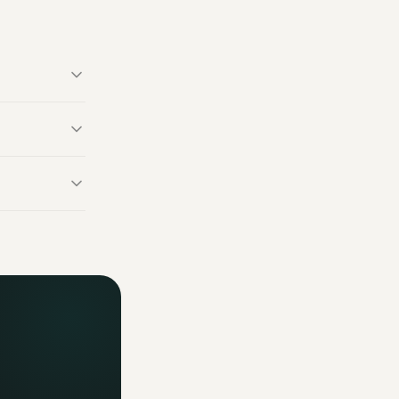
abriqué en
fabriqués
fficiels. Un
ormations