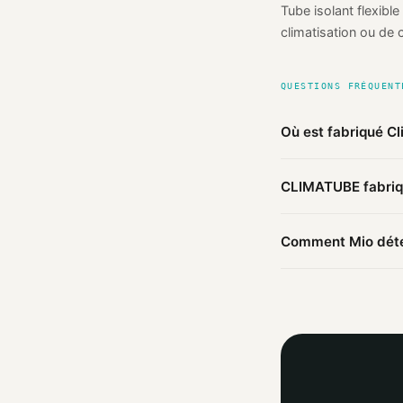
Tube isolant flexible
climatisation ou de ch
QUESTIONS FRÉQUENT
Où est fabriqué C
D'après les sources
CLIMATUBE fabriqu
Zefklevende Naden 
sur 2 sources publi
Ce produit CLIMATUB
Comment Mio déter
fabriqués ailleurs.
Mio agrège les infor
agent IA croise ces 
trouvées.