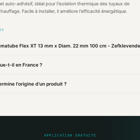
 et auto-adhésif, idéal pour l'isolation thermique des tuyaux de
auffage. Facile à installer, il améliore l'efficacité énergétique.
ES
limatube Flex XT 13 mm x Diam. 22 mm 100 cm - Zefklevend
 publiques agrégées par Mio, Climatube Flex XT 13 mm x Diam. 2
e-t-il en France ?
de CLIMATUBE est fabriqué en
Belgique
(probable). Cette informa
ques.
E est fabriqué en Belgique. D'autres produits de la marque peuven
mine l'origine d'un produit ?
mations publiques : pages distributeurs, bases ouvertes, registres o
sources et attribue un niveau de confiance selon la fiabilité des inf
APPLICATION GRATUITE