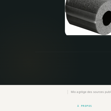
Mio agrège des sources publiq
À PROPOS