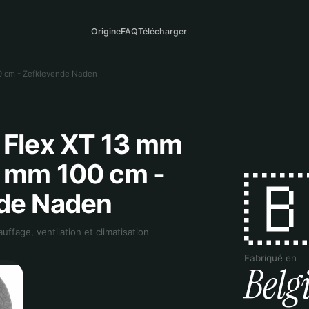
Origine
FAQ
Télécharger
0 cm - Zefklevende Naden
 Flex XT 13 mm
2 mm 100 cm -

de Naden
auffage, ventilation et climatisation
Fabriqué en
Belg