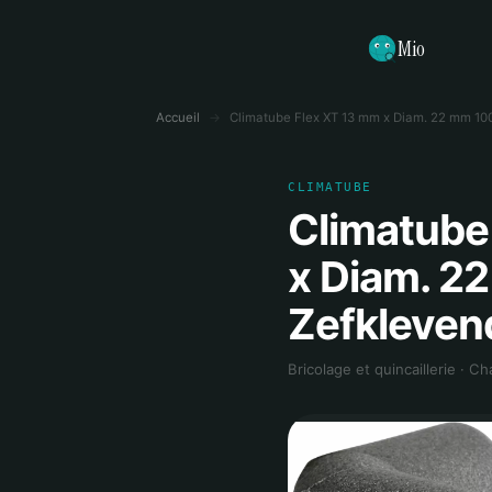
Mio
Accueil
→
Climatube Flex XT 13 mm x Diam. 22 mm 10
CLIMATUBE
Climatube
x Diam. 2
Zefkleven
Bricolage et quincaillerie · Ch