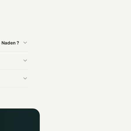
e Naden ?
2 mm 100 cm -
tion est basée
t être
fficiels. Un
ormations