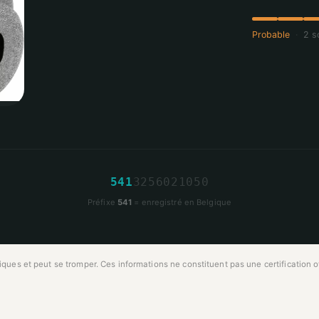
Probable
·
2 s
5
4
1
3
2
5
6
0
2
1
0
5
0
Préfixe
541
= enregistré en Belgique
ues et peut se tromper. Ces informations ne constituent pas une certification off