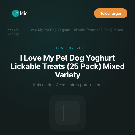
Mio
Télécharger
Accueil
→
I Love My Pet Dog Yoghurt Lickable Treats (25 Pack) Mixed
Variety
I LOVE MY PET
I Love My Pet Dog Yoghurt
Lickable Treats (25 Pack) Mixed
Variety
Animalerie · Accessoires pour chiens