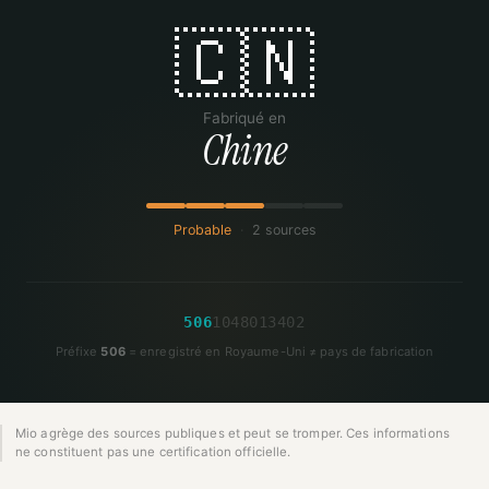
🇨🇳
Fabriqué en
Chine
Probable
·
2 sources
5
0
6
1
0
4
8
0
1
3
4
0
2
Préfixe
506
= enregistré en Royaume-Uni ≠ pays de fabrication
Mio agrège des sources publiques et peut se tromper. Ces informations
ne constituent pas une certification officielle.