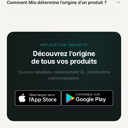
Comment Mio détermine l'origine d'un produit ?
produits de la marque peuvent être fabriqués ailleurs.
Mio agrège les informations publiques : pages
distributeurs, bases ouvertes, registres officiels. Un agent
IA croise ces sources et attribue un niveau de confiance
selon la fiabilité des informations trouvées.
APPLICATION GRATUITE
Découvrez l'origine
de tous vos produits
Sources détaillées, raisonnement IA, contributions
communautaires.
DISPONIBLE SUR
Télécharger dans
Google Play
l'App Store