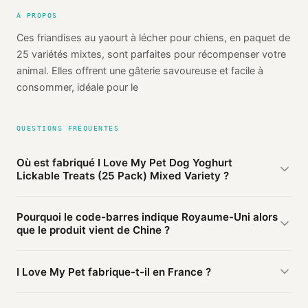
À PROPOS
Ces friandises au yaourt à lécher pour chiens, en paquet de
25 variétés mixtes, sont parfaites pour récompenser votre
animal. Elles offrent une gâterie savoureuse et facile à
consommer, idéale pour le
QUESTIONS FRÉQUENTES
Où est fabriqué I Love My Pet Dog Yoghurt
Lickable Treats (25 Pack) Mixed Variety ?
D'après les sources publiques agrégées par Mio, I Love My
Pourquoi le code-barres indique Royaume-Uni alors
Pet Dog Yoghurt Lickable Treats (25 Pack) Mixed Variety
que le produit vient de Chine ?
de I Love My Pet est fabriqué en
Chine
(probable). Cette
information est basée sur 2 sources publiques.
Le préfixe du code-barres (506) identifie le pays
I Love My Pet fabrique-t-il en France ?
d'
enregistrement
du code, pas le lieu de fabrication. Une
marque enregistrée en Royaume-Uni peut faire fabriquer en
Ce produit I Love My Pet est fabriqué en Chine. D'autres
Chine.