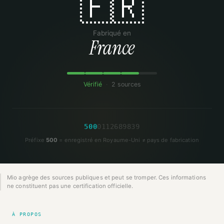
🇫🇷
Fabriqué en
France
Vérifié
·
2 sources
5
0
0
0
1
1
2
6
8
9
8
3
9
Préfixe
500
= enregistré en Royaume-Uni ≠ pays de fabrication
Mio agrège des sources publiques et peut se tromper. Ces informations
ne constituent pas une certification officielle.
À PROPOS