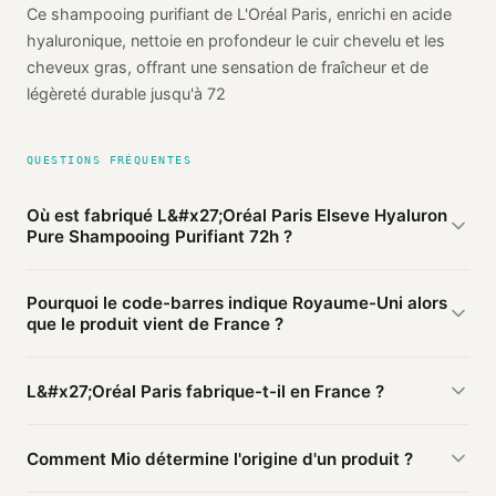
Ce shampooing purifiant de L'Oréal Paris, enrichi en acide
hyaluronique, nettoie en profondeur le cuir chevelu et les
cheveux gras, offrant une sensation de fraîcheur et de
légèreté durable jusqu'à 72
QUESTIONS FRÉQUENTES
Où est fabriqué L&#x27;Oréal Paris Elseve Hyaluron
Pure Shampooing Purifiant 72h ?
D'après les sources publiques agrégées par Mio, L'Oréal
Pourquoi le code-barres indique Royaume-Uni alors
Paris Elseve Hyaluron Pure Shampooing Purifiant 72h de
que le produit vient de France ?
L'Oréal Paris est fabriqué en
France
(vérifié). Cette
information est basée sur 2 sources publiques.
Le préfixe du code-barres (500) identifie le pays
L&#x27;Oréal Paris fabrique-t-il en France ?
d'
enregistrement
du code, pas le lieu de fabrication. Une
marque enregistrée en Royaume-Uni peut faire fabriquer en
D'après nos sources, ce produit L'Oréal Paris est fabriqué
France.
Comment Mio détermine l'origine d'un produit ?
en France.