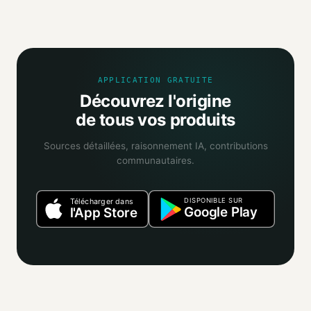
Mio agrège les informations publiques : pages
distributeurs, bases ouvertes, registres officiels. Un agent
IA croise ces sources et attribue un niveau de confiance
selon la fiabilité des informations trouvées.
APPLICATION GRATUITE
Découvrez l'origine
de tous vos produits
Sources détaillées, raisonnement IA, contributions
communautaires.
DISPONIBLE SUR
Télécharger dans
Google Play
l'App Store