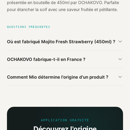
présentée en bouteille de 450ml par OCHAKOVO. Parfaite
pour étancher la soif avec une saveur fruitée et pétillante.
QUESTIONS FRÉQUENTES
Où est fabriqué Mojito Fresh Strawberry (450ml) ?
D'après les sources publiques agrégées par Mio, Mojito
OCHAKOVO fabrique-t-il en France ?
Fresh Strawberry (450ml) de OCHAKOVO est fabriqué en
Russie
(vérifié). Cette information est basée sur 2 sources
Ce produit OCHAKOVO est fabriqué en Russie. D'autres
publiques.
Comment Mio détermine l'origine d'un produit ?
produits de la marque peuvent être fabriqués ailleurs.
Mio agrège les informations publiques : pages
distributeurs, bases ouvertes, registres officiels. Un agent
IA croise ces sources et attribue un niveau de confiance
selon la fiabilité des informations trouvées.
APPLICATION GRATUITE
Découvrez l'origine