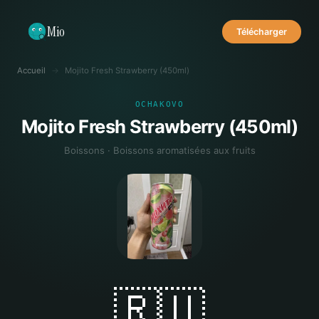
Mio
Télécharger
Accueil
→
Mojito Fresh Strawberry (450ml)
OCHAKOVO
Mojito Fresh Strawberry (450ml)
Boissons · Boissons aromatisées aux fruits
🇷🇺