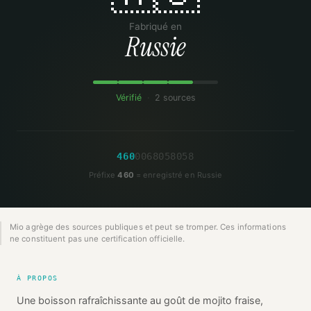
Fabriqué en
Russie
Vérifié
·
2 sources
4
6
0
0
0
6
8
0
5
8
0
5
8
Préfixe
460
= enregistré en Russie
Mio agrège des sources publiques et peut se tromper. Ces informations
ne constituent pas une certification officielle.
À PROPOS
Une boisson rafraîchissante au goût de mojito fraise,