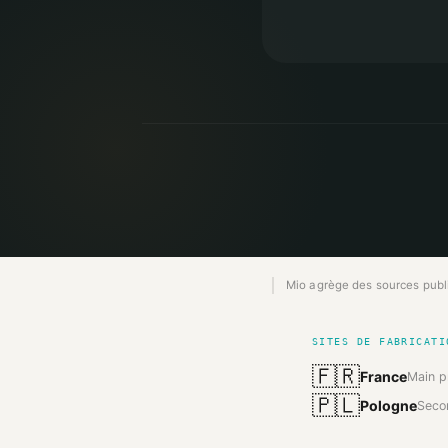
Mio agrège des sources publiq
SITES DE FABRICATI
🇫🇷
France
Main p
🇵🇱
Pologne
Seco