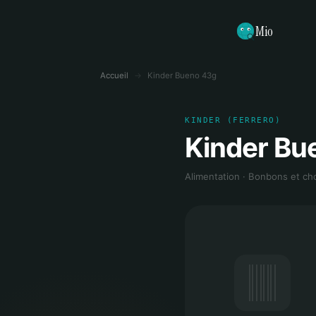
Mio
Accueil
→
Kinder Bueno 43g
KINDER (FERRERO)
Kinder Bu
Alimentation · Bonbons et ch