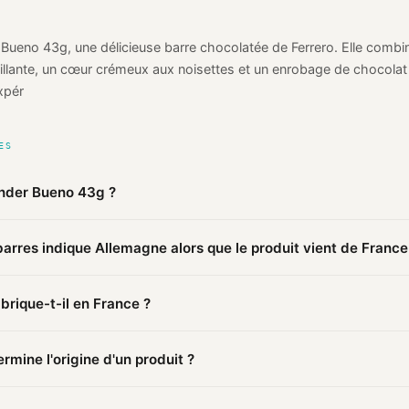
 Bueno 43g, une délicieuse barre chocolatée de Ferrero. Elle combi
tillante, un cœur crémeux aux noisettes et un enrobage de chocolat
expér
ES
inder Bueno 43g ?
 publiques agrégées par Mio, Kinder Bueno 43g de Kinder (Ferrero) 
arres indique Allemagne alors que le produit vient de France
). Cette information est basée sur 2 sources publiques.
arres (400) identifie le pays d'
enregistrement
du code, pas le lieu d
abrique-t-il en France ?
rée en Allemagne peut faire fabriquer en France.
 ce produit Kinder (Ferrero) est fabriqué en France.
mine l'origine d'un produit ?
mations publiques : pages distributeurs, bases ouvertes, registres o