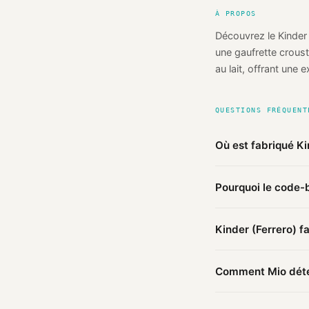
À PROPOS
Découvrez le Kinder
une gaufrette crous
au lait, offrant une 
QUESTIONS FRÉQUENT
Où est fabriqué K
D'après les sources
Pourquoi le code-b
en
France
(probable
Le préfixe du code-b
Kinder (Ferrero) f
Une marque enregist
D'après nos sources,
Comment Mio déter
Mio agrège les infor