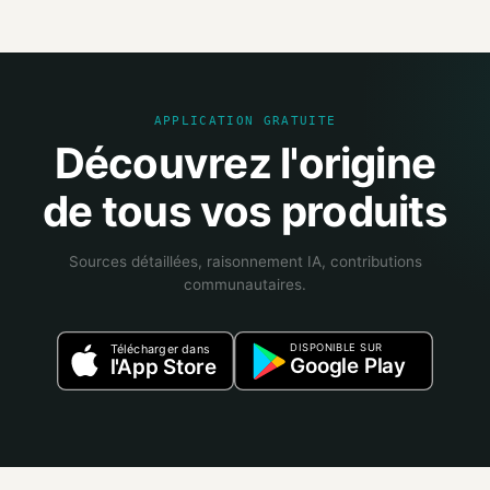
sources et attribue un niveau de confiance selon la fiabilité des inf
APPLICATION GRATUITE
Découvrez l'origine
de tous vos produits
Sources détaillées, raisonnement IA, contributions
communautaires.
DISPONIBLE SUR
Télécharger dans
Google Play
l'App Store