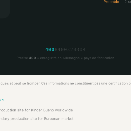
Probable
·
2 s
4
0
0
8
4
0
0
3
2
0
3
0
4
Préfixe
400
= enregistré en Allemagne ≠ pays de fabrication
ues et peut se tromper. Ces informations ne constituent pas une certification off
ON
roduction site for Kinder Bueno worldwide
ndary production site for European market