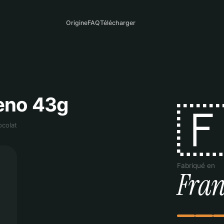
Origine
FAQ
Télécharger
eno 43g

ocolat
Fabriqué en
Fran