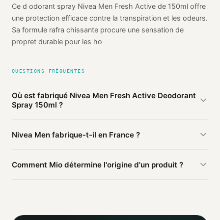
Ce d odorant spray Nivea Men Fresh Active de 150ml offre
une protection efficace contre la transpiration et les odeurs.
Sa formule rafra chissante procure une sensation de
propret durable pour les ho
QUESTIONS FRÉQUENTES
Où est fabriqué Nivea Men Fresh Active Deodorant
Spray 150ml ?
D'après les sources publiques agrégées par Mio, Nivea
Nivea Men fabrique-t-il en France ?
Men Fresh Active Deodorant Spray 150ml de Nivea Men
est fabriqué en
Allemagne
(probable). Cette information
Ce produit Nivea Men est fabriqué en Allemagne. D'autres
est basée sur 3 sources publiques.
Comment Mio détermine l'origine d'un produit ?
produits de la marque peuvent être fabriqués ailleurs.
Mio agrège les informations publiques : pages
distributeurs, bases ouvertes, registres officiels. Un agent
IA croise ces sources et attribue un niveau de confiance
selon la fiabilité des informations trouvées.