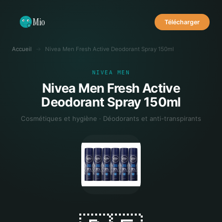
Mio
Télécharger
Accueil
→
Nivea Men Fresh Active Deodorant Spray 150ml
NIVEA MEN
Nivea Men Fresh Active
Deodorant Spray 150ml
Cosmétiques et hygiène · Déodorants et anti-transpirants