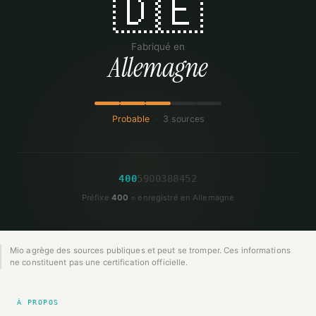
🇩🇪
Fabriqué en
Allemagne
Probable
·
3 sources
4
0
0
5
9
0
0
3
8
8
4
5
2
Préfixe
400
= enregistré en Allemagne
Mio agrège des sources publiques et peut se tromper. Ces informations
ne constituent pas une certification officielle.
À PROPOS