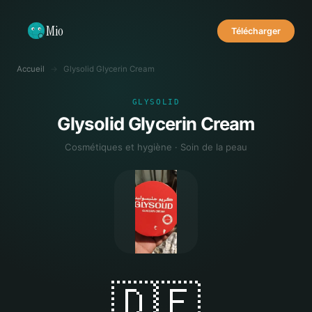
Mio
Télécharger
Accueil
→
Glysolid Glycerin Cream
GLYSOLID
Glysolid Glycerin Cream
Cosmétiques et hygiène · Soin de la peau
🇩🇪