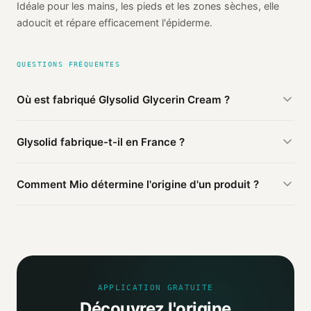
Idéale pour les mains, les pieds et les zones sèches, elle
adoucit et répare efficacement l'épiderme.
QUESTIONS FRÉQUENTES
Où est fabriqué Glysolid Glycerin Cream ?
D'après les sources publiques agrégées par Mio, Glysolid
Glysolid fabrique-t-il en France ?
Glycerin Cream de Glysolid est fabriqué en
Allemagne
(vérifié). Cette information est basée sur 2 sources
Ce produit Glysolid est fabriqué en Allemagne. D'autres
publiques.
Comment Mio détermine l'origine d'un produit ?
produits de la marque peuvent être fabriqués ailleurs.
Mio agrège les informations publiques : pages
distributeurs, bases ouvertes, registres officiels. Un agent
IA croise ces sources et attribue un niveau de confiance
selon la fiabilité des informations trouvées.
APPLICATION GRATUITE
Découvrez l'origine