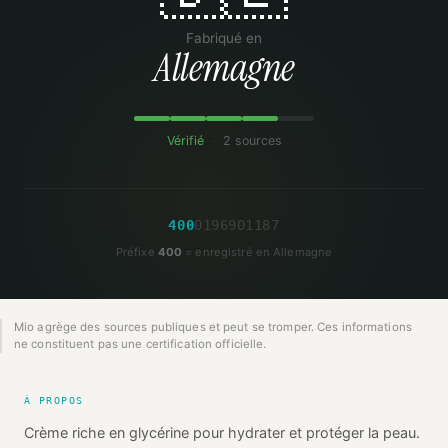
Fabriqué en
Allemagne
Vérifié
·
2 sources
4
0
0
0
1
9
6
9
0
1
1
8
7
Préfixe
400
= enregistré en Allemagne
Mio agrège des sources publiques et peut se tromper. Ces informations
ne constituent pas une certification officielle.
À PROPOS
Crème riche en glycérine pour hydrater et protéger la peau.