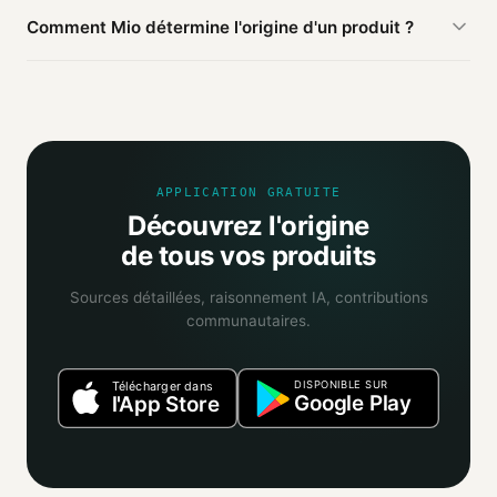
D'après les sources publiques agrégées par Mio, Magnet
Comment Mio détermine l'origine d'un produit ?
Palais de l'Élysée est fabriqué en
France
(vérifié).
Mio agrège les informations publiques : pages
distributeurs, bases ouvertes, registres officiels. Un agent
IA croise ces sources et attribue un niveau de confiance
selon la fiabilité des informations trouvées.
APPLICATION GRATUITE
Découvrez l'origine
de tous vos produits
Sources détaillées, raisonnement IA, contributions
communautaires.
DISPONIBLE SUR
Télécharger dans
Google Play
l'App Store