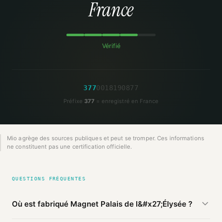
France
Vérifié
3
7
7
0
0
1
8
1
9
0
8
7
7
Préfixe
377
= enregistré en France
Mio agrège des sources publiques et peut se tromper. Ces informations
ne constituent pas une certification officielle.
QUESTIONS FRÉQUENTES
Où est fabriqué Magnet Palais de l&#x27;Élysée ?