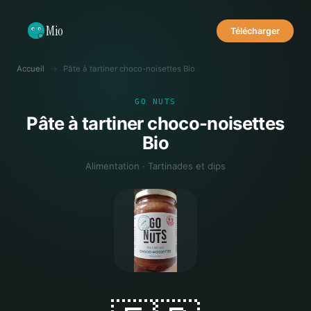
Mio
Télécharger
Accueil
→
Pâte à tartiner choco-noisettes Bio
GO NUTS
Pâte à tartiner choco-noisettes
Bio
Alimentation · Tartinades et dips