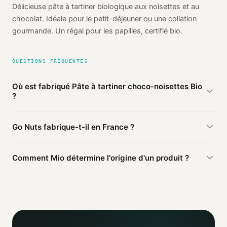
Délicieuse pâte à tartiner biologique aux noisettes et au
chocolat. Idéale pour le petit-déjeuner ou une collation
gourmande. Un régal pour les papilles, certifié bio.
QUESTIONS FRÉQUENTES
Où est fabriqué Pâte à tartiner choco-noisettes Bio
?
D'après les sources publiques agrégées par Mio, Pâte à
Go Nuts fabrique-t-il en France ?
tartiner choco-noisettes Bio de Go Nuts est fabriqué en
France
(vérifié). Cette information est basée sur 1 source
D'après nos sources, ce produit Go Nuts est fabriqué en
publique.
Comment Mio détermine l'origine d'un produit ?
France.
Mio agrège les informations publiques : pages
distributeurs, bases ouvertes, registres officiels. Un agent
IA croise ces sources et attribue un niveau de confiance
selon la fiabilité des informations trouvées.