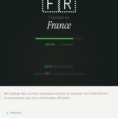
🇫🇷
Fabriqué en
France
Vérifié
·
1 source
3
7
7
0
0
0
8
5
0
0
0
8
2
Préfixe
377
= enregistré en France
Mio agrège des sources publiques et peut se tromper. Ces informations
ne constituent pas une certification officielle.
À PROPOS