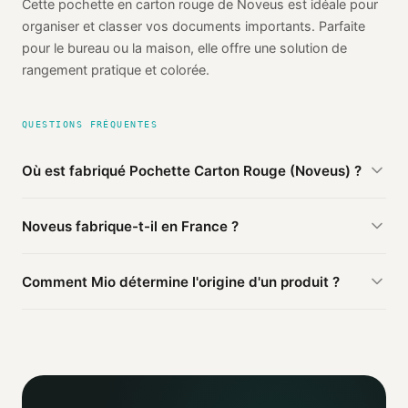
Cette pochette en carton rouge de Noveus est idéale pour
organiser et classer vos documents importants. Parfaite
pour le bureau ou la maison, elle offre une solution de
rangement pratique et colorée.
QUESTIONS FRÉQUENTES
Où est fabriqué Pochette Carton Rouge (Noveus) ?
D'après les sources publiques agrégées par Mio, Pochette
Noveus fabrique-t-il en France ?
Carton Rouge (Noveus) de Noveus est fabriqué en
France
(probable). Cette information est basée sur 2 sources
D'après nos sources, ce produit Noveus est fabriqué en
publiques.
Comment Mio détermine l'origine d'un produit ?
France.
Mio agrège les informations publiques : pages
distributeurs, bases ouvertes, registres officiels. Un agent
IA croise ces sources et attribue un niveau de confiance
selon la fiabilité des informations trouvées.