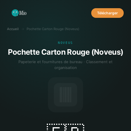
Mio
Télécharger
Accueil
→
Pochette Carton Rouge (Noveus)
NOVEUS
Pochette Carton Rouge (Noveus)
Papeterie et fournitures de bureau · Classement et
organisation