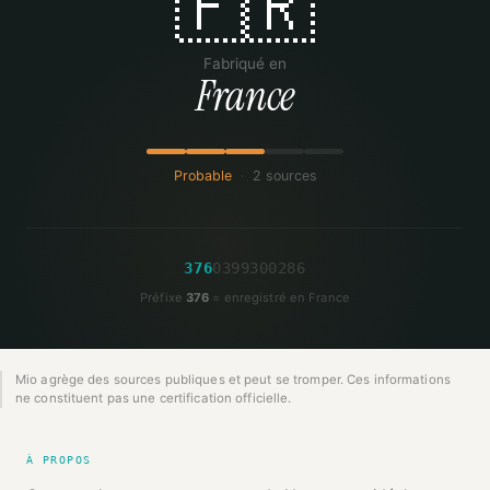
🇫🇷
Fabriqué en
France
Probable
·
2 sources
3
7
6
0
3
9
9
3
0
0
2
8
6
Préfixe
376
= enregistré en France
Mio agrège des sources publiques et peut se tromper. Ces informations
ne constituent pas une certification officielle.
À PROPOS