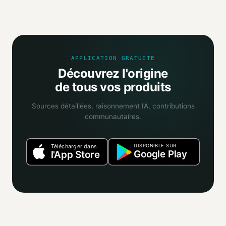
Mio agrège les informations publiques : pages
distributeurs, bases ouvertes, registres officiels. Un agent
IA croise ces sources et attribue un niveau de confiance
selon la fiabilité des informations trouvées.
APPLICATION GRATUITE
Découvrez l'origine
de tous vos produits
Sources détaillées, raisonnement IA, contributions
communautaires.
DISPONIBLE SUR
Télécharger dans
Google Play
l'App Store