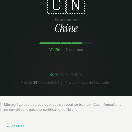
🇨🇳
Fabriqué en
Chine
Vérifié
·
2 sources
3
6
1
6
7
5
1
7
7
0
8
2
5
Préfixe
361
= enregistré en France ≠ pays de fabrication
Mio agrège des sources publiques et peut se tromper. Ces informations
ne constituent pas une certification officielle.
À PROPOS