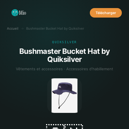
Mio
Télécharger
Accueil
→
Bushmaster Bucket Hat by Quiksilver
QUIKSILVER
Bushmaster Bucket Hat by
Quiksilver
Vêtements et accessoires · Accessoires d'habillement