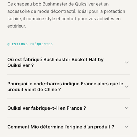
Ce chapeau bob Bushmaster de Quiksilver est un
accessoire de mode décontracté. Idéal pour la protection
solaire, il combine style et confort pour vos activités en
extérieur.
QUESTIONS FRÉQUENTES
Où est fabriqué Bushmaster Bucket Hat by
Quiksilver ?
D'après les sources publiques agrégées par Mio,
Pourquoi le code-barres indique France alors que le
Bushmaster Bucket Hat by Quiksilver de Quiksilver est
produit vient de Chine ?
fabriqué en
Chine
(vérifié). Cette information est basée sur
2 sources publiques.
Le préfixe du code-barres (361) identifie le pays
Quiksilver fabrique-t-il en France ?
d'
enregistrement
du code, pas le lieu de fabrication. Une
marque enregistrée en France peut faire fabriquer en Chine.
Ce produit Quiksilver est fabriqué en Chine. D'autres
Comment Mio détermine l'origine d'un produit ?
produits de la marque peuvent être fabriqués ailleurs.