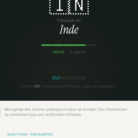
🇮🇳
Fabriqué en
Inde
Vérifié
·
1 source
3
5
7
4
6
4
1
2
1
3
2
6
8
Préfixe
357
= enregistré en France ≠ pays de fabrication
Mio agrège des sources publiques et peut se tromper. Ces informations
ne constituent pas une certification officielle.
QUESTIONS FRÉQUENTES