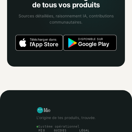
de tous vos produits
Sources détaillées, raisonnement IA, contributions
communautaires.
DISPONIBLE SUR
Télécharger dans
Google Play
l'App Store
Mio
L'origine de tes produits, trouvée.
Système opérationnel
MIO
GUIDES
LÉGAL