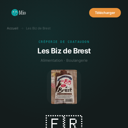
Mio
Télécharger
Accueil
→
Les Biz de Brest
CRÊPERIE DE COATAUDON
Les Biz de Brest
Alimentation · Boulangerie
🇫🇷