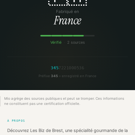
Fabriqué en
France
Vérifié
·
2 sources
3
4
5
7
2
2
1
0
0
0
5
3
6
Préfixe
345
= enregistré en France
Mio agrège des sources publiques et peut se tromper. Ces informations
ne constituent pas une certification officielle.
À PROPOS
Découvrez Les Biz de Brest, une spécialité gourmande de la