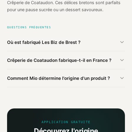
Crêperie de Coataudon. Ces délices bretons sont parfaits
pour une pause sucrée ou un dessert savoureux.
QUESTIONS FRÉQUENTES
Où est fabriqué Les Biz de Brest ?
D'après les sources publiques agrégées par Mio, Les Biz de
Crêperie de Coataudon fabrique-t-il en France ?
Brest de Crêperie de Coataudon est fabriqué en
France
(vérifié). Cette information est basée sur 2 sources
D'après nos sources, ce produit Crêperie de Coataudon est
publiques.
Comment Mio détermine l'origine d'un produit ?
fabriqué en France.
Mio agrège les informations publiques : pages
distributeurs, bases ouvertes, registres officiels. Un agent
IA croise ces sources et attribue un niveau de confiance
selon la fiabilité des informations trouvées.
APPLICATION GRATUITE
Découvrez l'origine