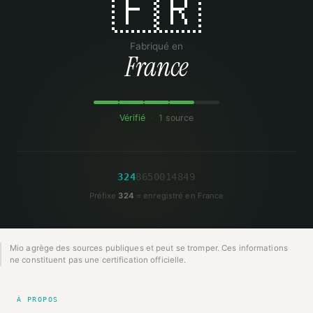
🇫🇷
Fabriqué en
France
Vérifié
·
1 source
3
2
4
8
6
5
0
0
1
4
8
4
9
Préfixe
324
= enregistré en France
Mio agrège des sources publiques et peut se tromper. Ces informations
ne constituent pas une certification officielle.
À PROPOS