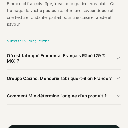
Emmental français râpé, idéal pour gratiner vos plats. Ce
fromage de vache pasteurisé offre une saveur douce et
une texture fondante, parfait pour une cuisine rapide et
savour
QUESTIONS FRÉQUENTES
Où est fabriqué Emmental Français Râpé (29 %
MG) ?
D'après les sources publiques agrégées par Mio, Emmental
Groupe Casino, Monoprix fabrique-t-il en France ?
Français Râpé (29 % MG) de Groupe Casino, Monoprix est
fabriqué en
France
(vérifié). Cette information est basée sur
D'après nos sources, ce produit Groupe Casino, Monoprix
1 source publique.
Comment Mio détermine l'origine d'un produit ?
est fabriqué en France.
Mio agrège les informations publiques : pages
distributeurs, bases ouvertes, registres officiels. Un agent
IA croise ces sources et attribue un niveau de confiance
selon la fiabilité des informations trouvées.