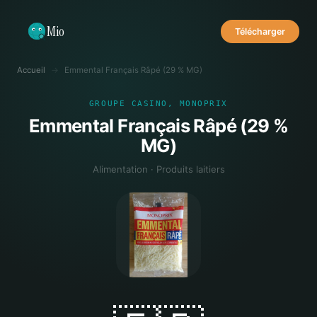
Mio
Télécharger
Accueil
→
Emmental Français Râpé (29 % MG)
GROUPE CASINO, MONOPRIX
Emmental Français Râpé (29 %
MG)
Alimentation · Produits laitiers