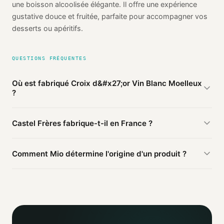
une boisson alcoolisée élégante. Il offre une expérience
gustative douce et fruitée, parfaite pour accompagner vos
desserts ou apéritifs.
QUESTIONS FRÉQUENTES
Où est fabriqué Croix d&#x27;or Vin Blanc Moelleux
?
D'après les sources publiques agrégées par Mio, Croix d'or
Castel Frères fabrique-t-il en France ?
Vin Blanc Moelleux de Castel Frères est fabriqué en
France
(vérifié). Cette information est basée sur 3 sources
D'après nos sources, ce produit Castel Frères est fabriqué
publiques.
Comment Mio détermine l'origine d'un produit ?
en France.
Mio agrège les informations publiques : pages
distributeurs, bases ouvertes, registres officiels. Un agent
IA croise ces sources et attribue un niveau de confiance
selon la fiabilité des informations trouvées.