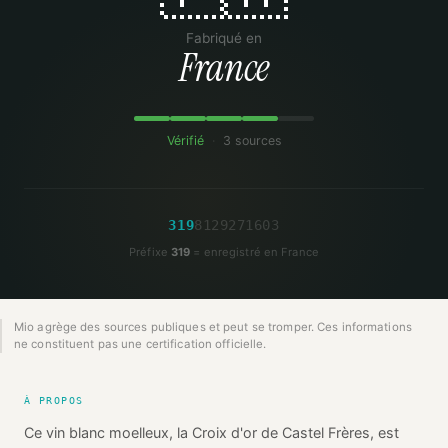
Fabriqué en
France
Vérifié
·
3 sources
3
1
9
8
1
2
9
2
7
1
6
0
3
Préfixe
319
= enregistré en France
Mio agrège des sources publiques et peut se tromper. Ces informations
ne constituent pas une certification officielle.
À PROPOS
Ce vin blanc moelleux, la Croix d'or de Castel Frères, est