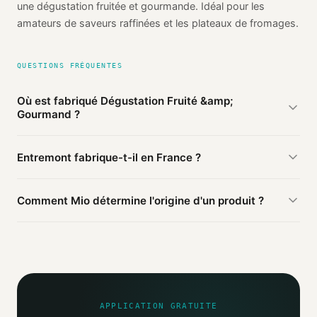
une dégustation fruitée et gourmande. Idéal pour les
amateurs de saveurs raffinées et les plateaux de fromages.
QUESTIONS FRÉQUENTES
Où est fabriqué Dégustation Fruité &amp;
Gourmand ?
D'après les sources publiques agrégées par Mio,
Entremont fabrique-t-il en France ?
Dégustation Fruité & Gourmand de Entremont est fabriqué
en
France
(vérifié). Cette information est basée sur 1
D'après nos sources, ce produit Entremont est fabriqué en
source publique.
Comment Mio détermine l'origine d'un produit ?
France.
Mio agrège les informations publiques : pages
distributeurs, bases ouvertes, registres officiels. Un agent
IA croise ces sources et attribue un niveau de confiance
selon la fiabilité des informations trouvées.
APPLICATION GRATUITE