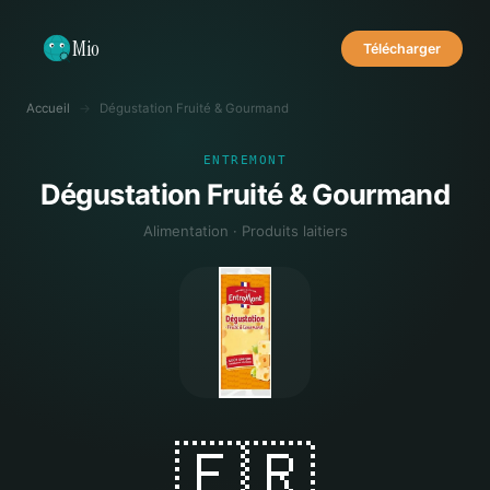
Mio
Télécharger
Accueil
→
Dégustation Fruité & Gourmand
ENTREMONT
Dégustation Fruité & Gourmand
Alimentation · Produits laitiers
🇫🇷