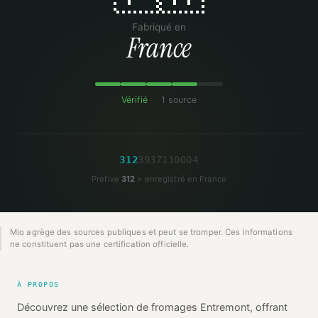
Fabriqué en
France
Vérifié
·
1 source
3
1
2
3
9
3
7
1
1
0
0
0
4
Préfixe
312
= enregistré en France
Mio agrège des sources publiques et peut se tromper. Ces informations
ne constituent pas une certification officielle.
À PROPOS
Découvrez une sélection de fromages Entremont, offrant