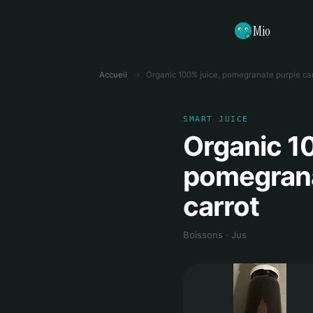
Mio
Accueil
→
Organic 100% juice, pomegranate purple car
SMART JUICE
Organic 10
pomegrana
carrot
Boissons · Jus