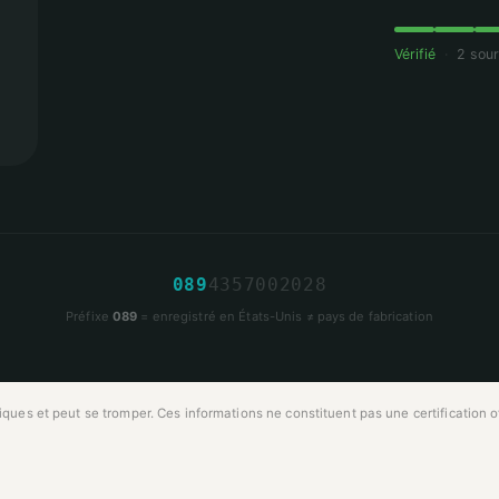
Vérifié
·
2 sou
0
8
9
4
3
5
7
0
0
2
0
2
8
Préfixe
089
= enregistré en États-Unis ≠ pays de fabrication
ues et peut se tromper. Ces informations ne constituent pas une certification off