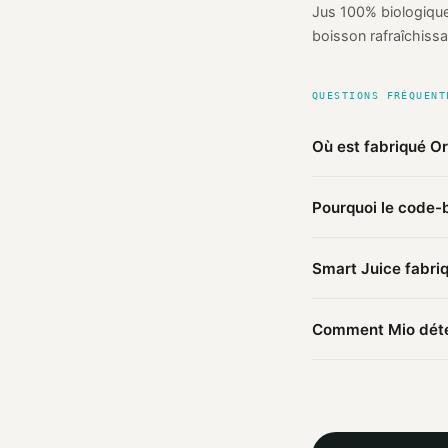
Jus 100% biologique
boisson rafraîchissa
QUESTIONS FRÉQUENT
Où est fabriqué O
D'après les sources
Pourquoi le code-b
Smart Juice est fab
Le préfixe du code-b
Smart Juice fabriq
Une marque enregistr
Ce produit Smart Jui
Comment Mio déter
ailleurs.
Mio agrège les infor
agent IA croise ces 
trouvées.