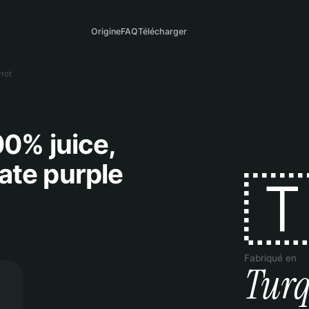
Origine
FAQ
Télécharger
rot
0% juice,
te purple

Fabriqué en
Turq