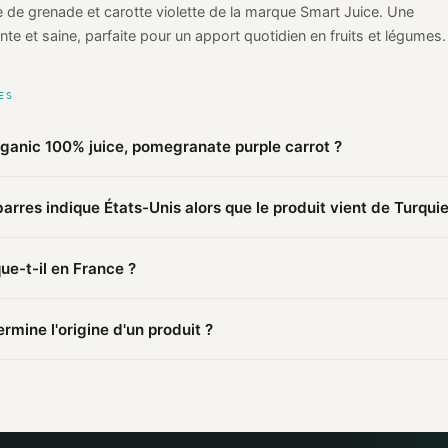
 de grenade et carotte violette de la marque Smart Juice. Une
nte et saine, parfaite pour un apport quotidien en fruits et légumes.
ES
rganic 100% juice, pomegranate purple carrot ?
 publiques agrégées par Mio, Organic 100% juice, pomegranate purp
arres indique États-Unis alors que le produit vient de Turquie
riqué en
Turquie
(vérifié). Cette information est basée sur 2 source
arres (089) identifie le pays d'
enregistrement
du code, pas le lieu d
ue-t-il en France ?
ée en États-Unis peut faire fabriquer en Turquie.
ce est fabriqué en Turquie. D'autres produits de la marque peuvent
mine l'origine d'un produit ?
mations publiques : pages distributeurs, bases ouvertes, registres o
sources et attribue un niveau de confiance selon la fiabilité des inf