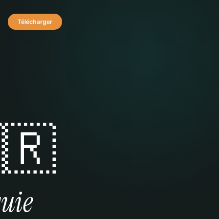
Télécharger
🇷
uie