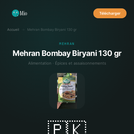
Mio
Télécharger
Accueil
→
Mehran Bombay Biryani 130 gr
MEHRAN
Mehran Bombay Biryani 130 gr
Alimentation · Épices et assaisonnements
🇵🇰