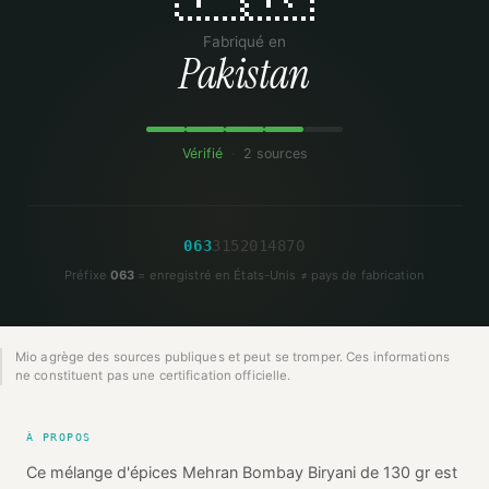
Fabriqué en
Pakistan
Vérifié
·
2 sources
0
6
3
3
1
5
2
0
1
4
8
7
0
Préfixe
063
= enregistré en États-Unis ≠ pays de fabrication
Mio agrège des sources publiques et peut se tromper. Ces informations
ne constituent pas une certification officielle.
À PROPOS
Ce mélange d'épices Mehran Bombay Biryani de 130 gr est