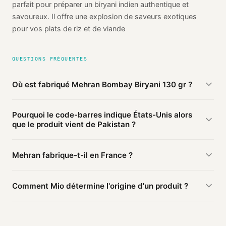
parfait pour préparer un biryani indien authentique et
savoureux. Il offre une explosion de saveurs exotiques
pour vos plats de riz et de viande
QUESTIONS FRÉQUENTES
Où est fabriqué Mehran Bombay Biryani 130 gr ?
D'après les sources publiques agrégées par Mio, Mehran
Pourquoi le code-barres indique États-Unis alors
Bombay Biryani 130 gr de Mehran est fabriqué en
Pakistan
que le produit vient de Pakistan ?
(vérifié). Cette information est basée sur 2 sources
publiques.
Le préfixe du code-barres (063) identifie le pays
Mehran fabrique-t-il en France ?
d'
enregistrement
du code, pas le lieu de fabrication. Une
marque enregistrée en États-Unis peut faire fabriquer en
Ce produit Mehran est fabriqué en Pakistan. D'autres
Pakistan.
Comment Mio détermine l'origine d'un produit ?
produits de la marque peuvent être fabriqués ailleurs.
Mio agrège les informations publiques : pages
distributeurs, bases ouvertes, registres officiels. Un agent