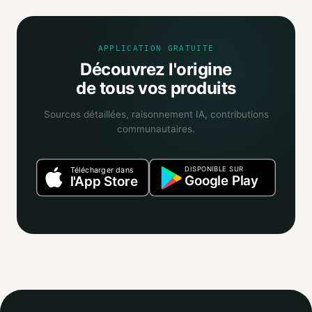
IA croise ces sources et attribue un niveau de confiance
selon la fiabilité des informations trouvées.
APPLICATION GRATUITE
Découvrez l'origine
de tous vos produits
Sources détaillées, raisonnement IA, contributions
communautaires.
DISPONIBLE SUR
Télécharger dans
Google Play
l'App Store