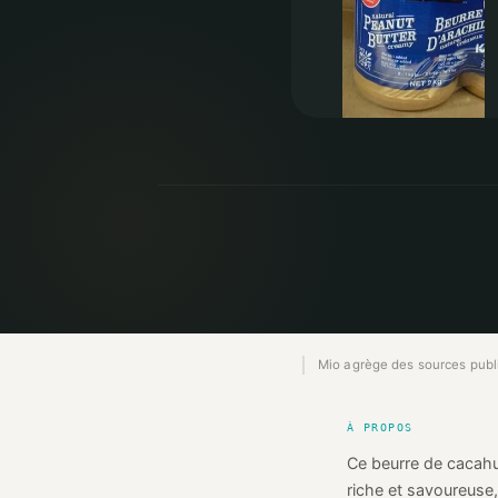
Mio agrège des sources publiq
À PROPOS
Ce beurre de cacahuè
riche et savoureuse,