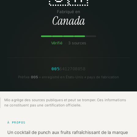
Fabriqué en
Canada
Vérifié
·
3 sources
0
0
5
6
4
1
2
7
0
8
0
5
8
Préfixe
005
= enregistré en États-Unis ≠ pays de fabrication
Mio agrège des sources publiques et peut se tromper. Ces informations
ne constituent pas une certification officielle.
À PROPOS
Un cocktail de punch aux fruits rafraîchissant de la marque