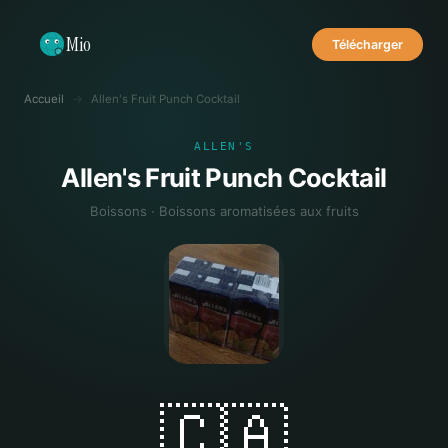
Mio
Télécharger
Accueil
→
Allen's Fruit Punch Cocktail
ALLEN'S
Allen's Fruit Punch Cocktail
Boissons · Boissons aromatisées aux fruits
🇨🇦