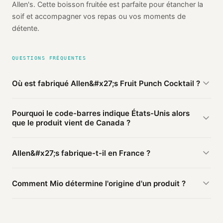
Allen's. Cette boisson fruitée est parfaite pour étancher la
soif et accompagner vos repas ou vos moments de
détente.
QUESTIONS FRÉQUENTES
Où est fabriqué Allen&#x27;s Fruit Punch Cocktail ?
D'après les sources publiques agrégées par Mio, Allen's
Pourquoi le code-barres indique États-Unis alors
Fruit Punch Cocktail de Allen's est fabriqué en
Canada
que le produit vient de Canada ?
(vérifié). Cette information est basée sur 3 sources
publiques.
Le préfixe du code-barres (005) identifie le pays
Allen&#x27;s fabrique-t-il en France ?
d'
enregistrement
du code, pas le lieu de fabrication. Une
marque enregistrée en États-Unis peut faire fabriquer en
Ce produit Allen's est fabriqué en Canada. D'autres produits
Canada.
Comment Mio détermine l'origine d'un produit ?
de la marque peuvent être fabriqués ailleurs.
Mio agrège les informations publiques : pages
distributeurs, bases ouvertes, registres officiels. Un agent