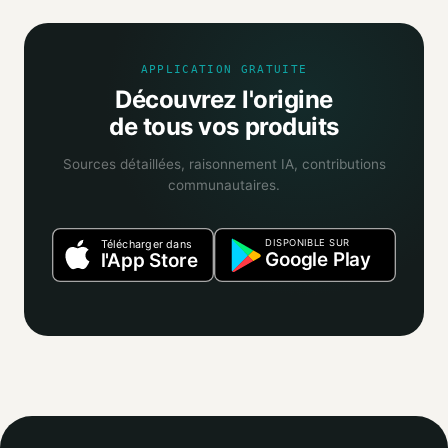
IA croise ces sources et attribue un niveau de confiance
selon la fiabilité des informations trouvées.
APPLICATION GRATUITE
Découvrez l'origine
de tous vos produits
Sources détaillées, raisonnement IA, contributions
communautaires.
DISPONIBLE SUR
Télécharger dans
Google Play
l'App Store