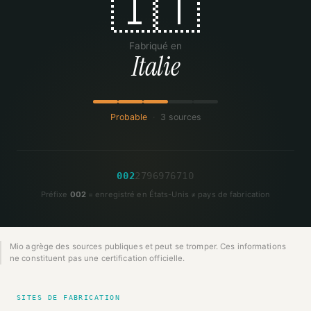
🇮🇹
Fabriqué en
Italie
Probable
·
3 sources
0
0
2
2
7
9
6
9
7
6
7
1
0
Préfixe
002
= enregistré en États-Unis ≠ pays de fabrication
Mio agrège des sources publiques et peut se tromper. Ces informations
ne constituent pas une certification officielle.
SITES DE FABRICATION