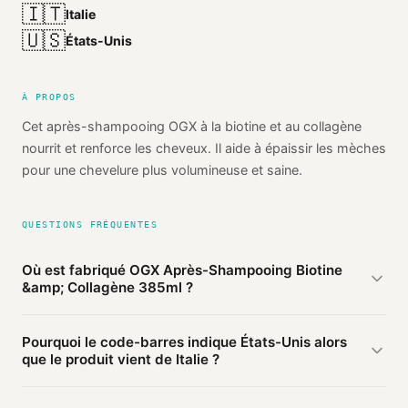
🇮🇹
Italie
🇺🇸
États-Unis
À PROPOS
Cet après-shampooing OGX à la biotine et au collagène
nourrit et renforce les cheveux. Il aide à épaissir les mèches
pour une chevelure plus volumineuse et saine.
QUESTIONS FRÉQUENTES
Où est fabriqué OGX Après-Shampooing Biotine
&amp; Collagène 385ml ?
D'après les sources publiques agrégées par Mio, OGX
Pourquoi le code-barres indique États-Unis alors
Après-Shampooing Biotine & Collagène 385ml de OGX est
que le produit vient de Italie ?
fabriqué en
Italie
(probable). Cette information est basée
sur 3 sources publiques.
Le préfixe du code-barres (002) identifie le pays