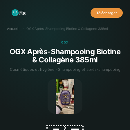
Mio
Télécharger
Accueil
→
OGX Après-Shampooing Biotine & Collagène 385ml
OGX
OGX Après-Shampooing Biotine
& Collagène 385ml
Cosmétiques et hygiène · Shampooing et après-shampooing