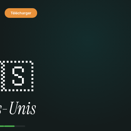
Télécharger
🇸
s-Unis