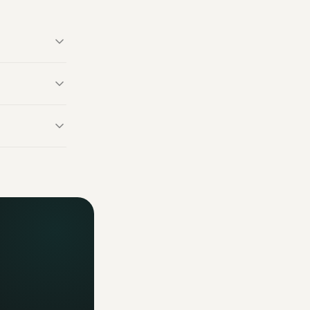
fabriqué en
 fabriqués
fficiels. Un
ormations