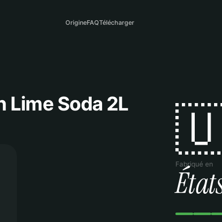
Origine
FAQ
Télécharger
 Lime Soda 2L

Fabriqué en
État