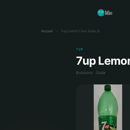
Mio
Accueil
→
7up Lemon Lime Soda 2L
7UP
7up Lemon
Boissons · Soda