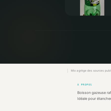
Mio agrège des sources publiq
À PROPOS
Boisson gazeuse rafra
Idéale pour étanche