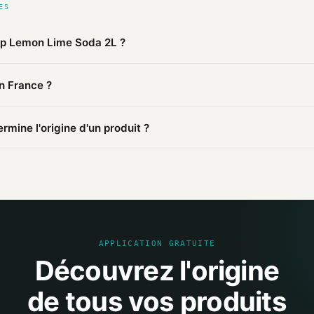
ES
up Lemon Lime Soda 2L ?
 publiques agrégées par Mio, 7up Lemon Lime Soda 2L de 7up est 
en France ?
. Cette information est basée sur 3 sources publiques.
abriqué en États-Unis. D'autres produits de la marque peuvent être
mine l'origine d'un produit ?
mations publiques : pages distributeurs, bases ouvertes, registres o
sources et attribue un niveau de confiance selon la fiabilité des inf
APPLICATION GRATUITE
Découvrez l'origine
de tous vos produits