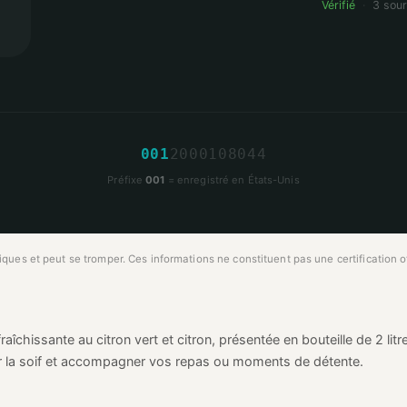
Vérifié
·
3 sou
0
0
1
2
0
0
0
1
0
8
0
4
4
Préfixe
001
= enregistré en États-Unis
ues et peut se tromper. Ces informations ne constituent pas une certification off
îchissante au citron vert et citron, présentée en bouteille de 2 litr
r la soif et accompagner vos repas ou moments de détente.