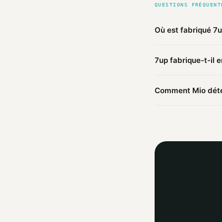
QUESTIONS FRÉQUENT
Où est fabriqué 7
D'après les sources
7up fabrique-t-il 
États-Unis
(vérifié)
Ce produit 7up est f
Comment Mio déter
ailleurs.
Mio agrège les infor
agent IA croise ces 
trouvées.